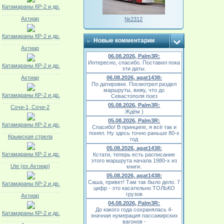
Катамараны КР-2 и др.
Ахтиар
№2312
Катамараны КР-2 и др.
Новые комментарии
Ахтиар
06.08.2026, Palm3R:
Интересно, спасибо. Поставил пока
Катамараны КР-2 и др.
эти даты.
Ахтиар
06.08.2026, agat1438:
По датировке. Посмотрел раздел
маршруты, вижу, что до
Катамараны КР-2 и др.
Севастополя поез
05.08.2026, Palm3R:
Сочи-1, Сочи-2
Ждём )
05.08.2026, Palm3R:
Катамараны КР-2 и др.
Спасибо! В принципе, я всё так и
понял. Ну здесь точно раньше 80-х
Крымская стрела
год
05.08.2026, agat1438:
Катамараны КР-2 и др.
Кстати, теперь есть расписание
этого маршрута начала 1980-х из
Ute (ex.Ахтиар)
книги.
05.08.2026, agat1438:
Саша, привет! Там так было дело. 7
Катамараны КР-2 и др.
цифр - это касательно ТОЛЬКО
грузов
Ахтиар
04.08.2026, Palm3R:
До какого года сохранялась 4-
Катамараны КР-2 и др.
значная нумерация пассажирских
вагонов -