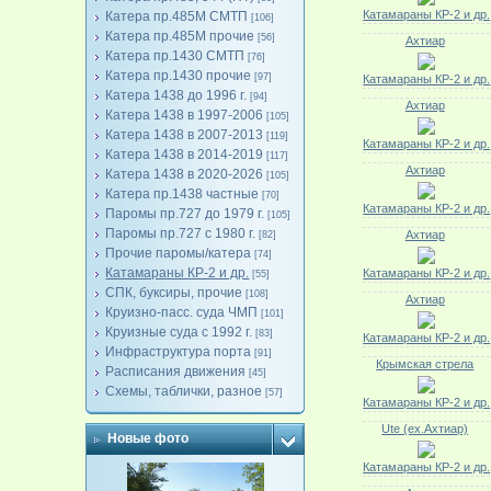
Катамараны КР-2 и др.
Катера пр.485М СМТП
[106]
Катера пр.485М прочие
[56]
Ахтиар
Катера пр.1430 СМТП
[76]
Катера пр.1430 прочие
[97]
Катамараны КР-2 и др.
Катера 1438 до 1996 г.
[94]
Ахтиар
Катера 1438 в 1997-2006
[105]
Катера 1438 в 2007-2013
[119]
Катамараны КР-2 и др.
Катера 1438 в 2014-2019
[117]
Ахтиар
Катера 1438 в 2020-2026
[105]
Катера пр.1438 частные
[70]
Катамараны КР-2 и др.
Паромы пр.727 до 1979 г.
[105]
Паромы пр.727 с 1980 г.
Ахтиар
[82]
Прочие паромы/катера
[74]
Катамараны КР-2 и др.
Катамараны КР-2 и др.
[55]
СПК, буксиры, прочие
[108]
Ахтиар
Круизно-пасс. суда ЧМП
[101]
Круизные суда с 1992 г.
[83]
Катамараны КР-2 и др.
Инфраструктура порта
[91]
Крымская стрела
Расписания движения
[45]
Схемы, таблички, разное
[57]
Катамараны КР-2 и др.
Ute (ex.Ахтиар)
Новые фото
Катамараны КР-2 и др.