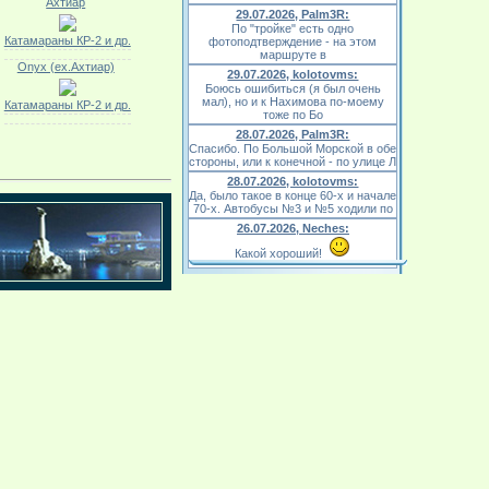
Ахтиар
29.07.2026, Palm3R:
По "тройке" есть одно
Катамараны КР-2 и др.
фотоподтверждение - на этом
маршруте в
Onyx (ex.Ахтиар)
29.07.2026, kolotovms:
Боюсь ошибиться (я был очень
мал), но и к Нахимова по-моему
Катамараны КР-2 и др.
тоже по Бо
28.07.2026, Palm3R:
Спасибо. По Большой Морской в обе
стороны, или к конечной - по улице Л
28.07.2026, kolotovms:
Да, было такое в конце 60-х и начале
70-х. Автобусы №3 и №5 ходили по
26.07.2026, Neches:
Какой хороший!