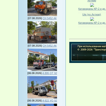
Ахтиар
Катамараны КР-2 и др.
Ute (ex.Ахтиар)
[07.08.2026]
СН 5452 АК
Катамараны КР-2 и др.
[07.08.2026]
СН 5452 АК
[06.08.2026]
А 895 ОТ 92
[06.08.2026]
А 622 УО 92