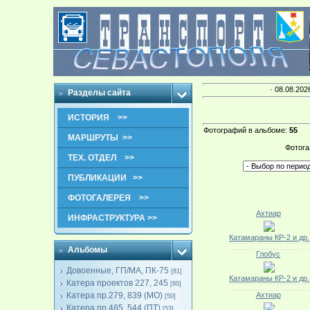
· 08.08.202
Разделы сайта
ИСТОРИЯ >>
Фотографий в альбоме
:
55
МАРШРУТЫ >>
Фотога
ТЕХ. ОТДЕЛ >>
ПУБЛИКАЦИИ >>
ФОТОГАЛЕРЕЯ >>
Ахтиар
ИНФРАСТРУКТУРА >>
Катамараны КР-2 и др.
Альбомы
Глобус
Довоенные, ГП/МА, ПК-75
[81]
Катамараны КР-2 и др.
Катера проектов 227, 245
[80]
Катера пр.279, 839 (МО)
Ахтиар
[50]
Катера пр.485, 544 (ПТ)
[53]