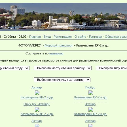
6 · Суббота · 08:02 ·
Главная
·
Вход
·
Регистрация
·
О сайте
·
Гостевая
·
Обратная связ
ФОТОГАЛЕРЕЯ »
Морской транспорт
» Катамараны КР-2 и др.
Сортировать по
названию
лерея находится в процессе пересмотра снимков для расширенных возможностей сор
Ахтиар
Глобус
Катамараны КР-2 и др.
Катамараны КР-2 и др.
Onyx (ех. Ахтиар)
Ахтиар
Катамараны КР-2 и др.
Катамараны КР-2 и др.
Ахтиар
Ахтиар