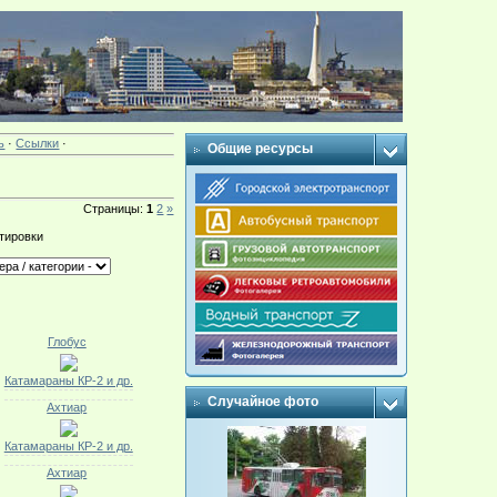
ь
·
Ссылки
·
Общие ресурсы
Страницы
:
1
2
»
тировки
Глобус
Катамараны КР-2 и др.
Случайное фото
Ахтиар
Катамараны КР-2 и др.
Ахтиар