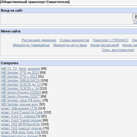
[
Общественный транспорт Севастополя
]
Вход на сайт
В
Ст
Меню сайта
Расписания движения
Схемы маршрутов
Транспорт с ГЛОНАСС
Ул
Маршруты трамвайные
Маршруты ж/д и авиа
Архив расписаний
Архив та
Спец. автотранспорт
Categories
MB T1, T2, Vario, аналоги
[98]
MB Sprinter 3**D до 2013
[69]
MB Sprinter 3**D с 2014
[91]
MB Sprinter 308/11/16CDI
[109]
MB Sprinter 313CDI до '13
[78]
MB Sprinter 313CDI с '14
[115]
MB Sprint./Луидор-223203
[80]
MB Sprint./Луидор-2232**
[89]
MB Sprinter сбор.РФ проч.
[78]
MB Sprinter прочие мод.
[92]
м/авт. Volkswagen LT35
[114]
м/авт. Ford Transit Hi-Cube
[102]
м/авт. Ford Tr. сборка РФ
[81]
м/авт. Ford Transit прочие
[86]
м/авт. ГАЗ A6*R/Next/City
[104]
м/авт. ГАЗ (шасси) прочие
[76]
м/авт. РАФ,Asia Topic,Fiat
[111]
Микроавтобусы прочие
[120]