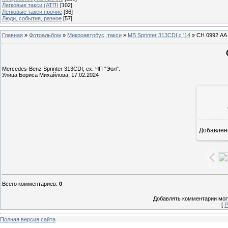
Легковые такси (АТП)
[102]
Легковые такси прочие
[36]
Люди, события, разное
[57]
Главная
»
Фотоальбом
»
Микроавтобус, такси
»
MB Sprinter 313CDI с '14
» СН 0992 АА
Mercedes-Benz Sprinter 313CDI, ех. ЧП "Эол".
Улица Бориса Михайлова, 17.02.2024
Добавлен
1
Всего комментариев
:
0
Добавлять комментарии могу
[
Р
Полная версия сайта