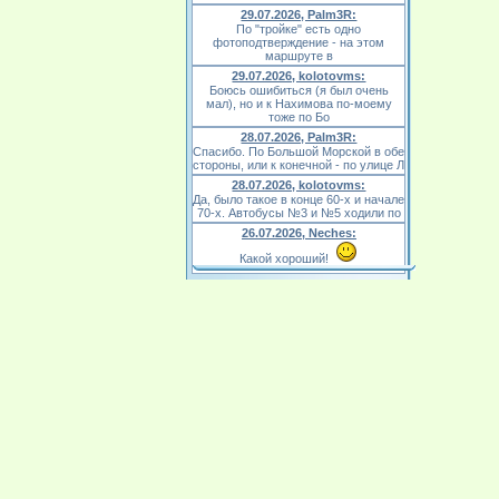
29.07.2026, Palm3R:
По "тройке" есть одно
фотоподтверждение - на этом
маршруте в
29.07.2026, kolotovms:
Боюсь ошибиться (я был очень
мал), но и к Нахимова по-моему
тоже по Бо
28.07.2026, Palm3R:
Спасибо. По Большой Морской в обе
стороны, или к конечной - по улице Л
28.07.2026, kolotovms:
Да, было такое в конце 60-х и начале
70-х. Автобусы №3 и №5 ходили по
26.07.2026, Neches:
Какой хороший!