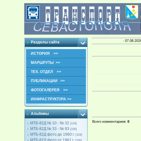
· 07.08.202
Разделы сайта
ИСТОРИЯ >>
МАРШРУТЫ >>
ТЕХ. ОТДЕЛ >>
ПУБЛИКАЦИИ >>
ФОТОГАЛЕРЕЯ >>
ИНФРАСТРУКТУРА >>
Альбомы
Всего комментариев
:
0
МТБ-82Д № 10 - № 32
[124]
МТБ-82Д № 33 - № 83
[100]
МТБ-82Д фото до 1960 г.
[104]
МТБ-82Д фото от 1961 г.
[100]