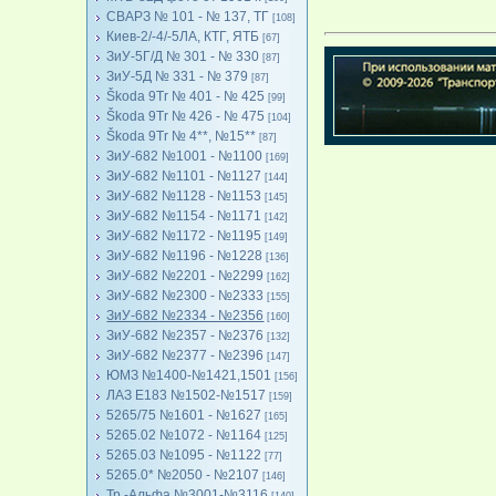
СВАРЗ № 101 - № 137, ТГ
[108]
Киев-2/-4/-5ЛА, КТГ, ЯТБ
[67]
ЗиУ-5Г/Д № 301 - № 330
[87]
ЗиУ-5Д № 331 - № 379
[87]
Škoda 9Tr № 401 - № 425
[99]
Škoda 9Tr № 426 - № 475
[104]
Škoda 9Tr № 4**, №15**
[87]
ЗиУ-682 №1001 - №1100
[169]
ЗиУ-682 №1101 - №1127
[144]
ЗиУ-682 №1128 - №1153
[145]
ЗиУ-682 №1154 - №1171
[142]
ЗиУ-682 №1172 - №1195
[149]
ЗиУ-682 №1196 - №1228
[136]
ЗиУ-682 №2201 - №2299
[162]
ЗиУ-682 №2300 - №2333
[155]
ЗиУ-682 №2334 - №2356
[160]
ЗиУ-682 №2357 - №2376
[132]
ЗиУ-682 №2377 - №2396
[147]
ЮМЗ №1400-№1421,1501
[156]
ЛАЗ Е183 №1502-№1517
[159]
5265/75 №1601 - №1627
[165]
5265.02 №1072 - №1164
[125]
5265.03 №1095 - №1122
[77]
5265.0* №2050 - №2107
[146]
Тр.-Альфа №3001-№3116