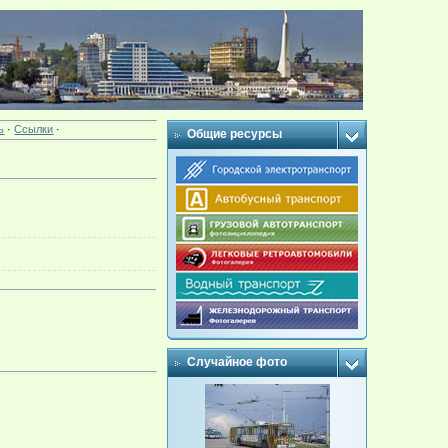
ь
·
Ссылки
·
Общие ресурсы
Случайное фото