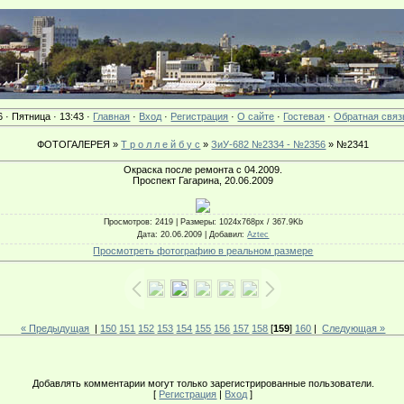
6 · Пятница · 13:43 ·
Главная
·
Вход
·
Регистрация
·
О сайте
·
Гостевая
·
Обратная связ
ФОТОГАЛЕРЕЯ »
Т р о л л е й б у с
»
ЗиУ-682 №2334 - №2356
» №2341
Окраска после ремонта с 04.2009.
Проспект Гагарина, 20.06.2009
Просмотров
: 2419 |
Размеры
: 1024x768px / 367.9Kb
Дата
: 20.06.2009 |
Добавил
:
Aztec
Просмотреть фотографию в реальном размере
« Предыдущая
|
150
151
152
153
154
155
156
157
158
[
159
]
160
|
Следующая »
Добавлять комментарии могут только зарегистрированные пользователи.
[
Регистрация
|
Вход
]