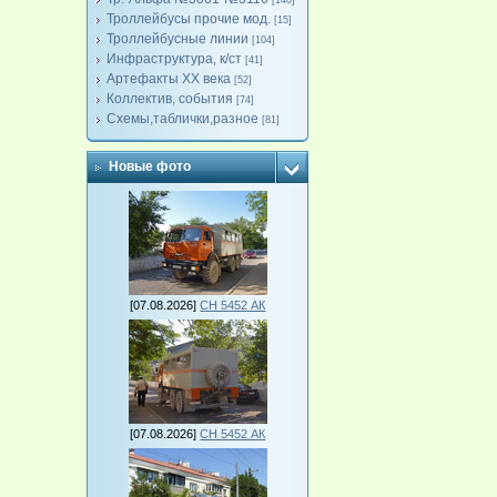
[140]
Троллейбусы прочие мод.
[15]
Троллейбусные линии
[104]
Инфраструктура, к/ст
[41]
Артефакты ХХ века
[52]
Коллектив, события
[74]
Схемы,таблички,разное
[81]
Новые фото
[07.08.2026]
СН 5452 АК
[07.08.2026]
СН 5452 АК