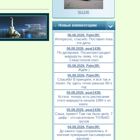
№1146
Новые комментарии
06.08.2026, Palm3R:
Интересно, спасибо. Поставил пока
эти даты.
06.08.2026, agat1438:
По датировке. Посмотрел раздел
маршруты, вижу, что до
Севастополя поез
05.08.2026, Palm3R:
Ждём )
05.08.2026, Palm3R:
Спасибо! В принципе, я всё так и
понял. Ну здесь точно раньше 80-х
год
05.08.2026, agat1438:
Кстати, теперь есть расписание
этого маршрута начала 1980-х из
книги.
05.08.2026, agat1438:
Саша, привет! Там так было дело. 7
цифр - это касательно ТОЛЬКО
грузов
04.08.2026, Palm3R:
До какого года сохранялась 4-
значная нумерация пассажирских
вагонов -