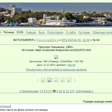
6 · Пятница · 23:00 ·
Главная
·
Вход
·
Регистрация
·
О сайте
·
Гостевая
·
Обратная связ
ФОТОГАЛЕРЕЯ »
Т р о л л е й б у с
»
МТБ-82Д № 33 - № 83
» № 64
Проспект Нахимова, 1960 г.
Источник: https://zuborobo.livejournal.com/1812072.html
Просмотров
: 369 |
Размеры
: 1024x695px / 182.7Kb
Дата
: 11.12.2023 |
Добавил
:
Palm3R
Просмотреть фотографию в реальном размере
« Предыдущая
|
3
4
5
6
7
[
8
]
9
10
11
12
13
|
Следующая »
Порядок вывода комм
атериал
]
нки такси на фоне колонн гостиницы.