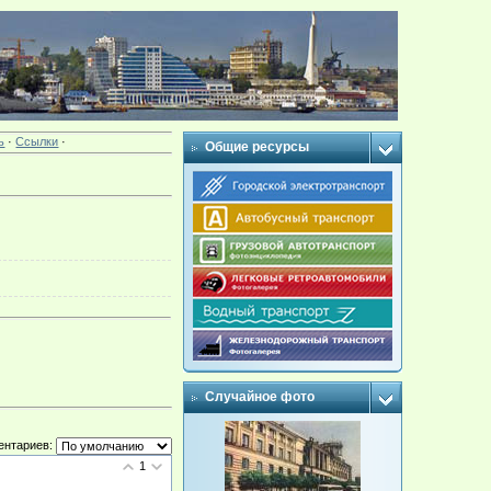
ь
·
Ссылки
·
Общие ресурсы
Случайное фото
ентариев:
1