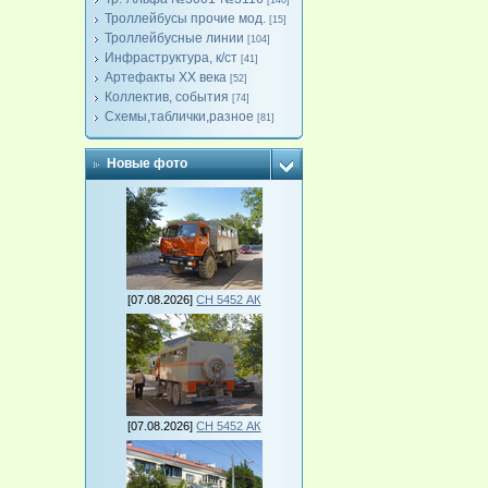
[140]
Троллейбусы прочие мод.
[15]
Троллейбусные линии
[104]
Инфраструктура, к/ст
[41]
Артефакты ХХ века
[52]
Коллектив, события
[74]
Схемы,таблички,разное
[81]
Новые фото
[07.08.2026]
СН 5452 АК
[07.08.2026]
СН 5452 АК