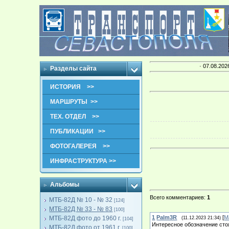
· 07.08.202
Разделы сайта
ИСТОРИЯ >>
МАРШРУТЫ >>
ТЕХ. ОТДЕЛ >>
ПУБЛИКАЦИИ >>
ФОТОГАЛЕРЕЯ >>
ИНФРАСТРУКТУРА >>
Альбомы
Всего комментариев
:
1
МТБ-82Д № 10 - № 32
[124]
МТБ-82Д № 33 - № 83
[100]
1
Palm3R
[
М
МТБ-82Д фото до 1960 г.
(11.12.2023 21:34)
[104]
Интересное обозначение стоя
МТБ-82Д фото от 1961 г.
[100]