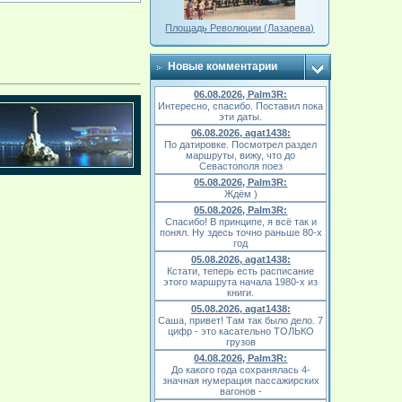
Площадь Революции (Лазарева)
Новые комментарии
06.08.2026, Palm3R:
Интересно, спасибо. Поставил пока
эти даты.
06.08.2026, agat1438:
По датировке. Посмотрел раздел
маршруты, вижу, что до
Севастополя поез
05.08.2026, Palm3R:
Ждём )
05.08.2026, Palm3R:
Спасибо! В принципе, я всё так и
понял. Ну здесь точно раньше 80-х
год
05.08.2026, agat1438:
Кстати, теперь есть расписание
этого маршрута начала 1980-х из
книги.
05.08.2026, agat1438:
Саша, привет! Там так было дело. 7
цифр - это касательно ТОЛЬКО
грузов
04.08.2026, Palm3R:
До какого года сохранялась 4-
значная нумерация пассажирских
вагонов -