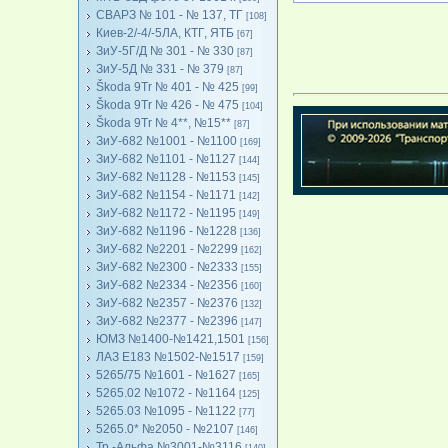
СВАРЗ № 101 - № 137, ТГ
[108]
Киев-2/-4/-5ЛА, КТГ, ЯТБ
[67]
ЗиУ-5Г/Д № 301 - № 330
[87]
ЗиУ-5Д № 331 - № 379
[87]
Škoda 9Tr № 401 - № 425
[99]
Škoda 9Tr № 426 - № 475
[104]
Škoda 9Tr № 4**, №15**
[87]
ЗиУ-682 №1001 - №1100
[169]
ЗиУ-682 №1101 - №1127
[144]
ЗиУ-682 №1128 - №1153
[145]
ЗиУ-682 №1154 - №1171
[142]
ЗиУ-682 №1172 - №1195
[149]
ЗиУ-682 №1196 - №1228
[136]
ЗиУ-682 №2201 - №2299
[162]
ЗиУ-682 №2300 - №2333
[155]
ЗиУ-682 №2334 - №2356
[160]
ЗиУ-682 №2357 - №2376
[132]
ЗиУ-682 №2377 - №2396
[147]
ЮМЗ №1400-№1421,1501
[156]
ЛАЗ Е183 №1502-№1517
[159]
5265/75 №1601 - №1627
[165]
5265.02 №1072 - №1164
[125]
5265.03 №1095 - №1122
[77]
5265.0* №2050 - №2107
[146]
Тр.-Альфа №3001-№3116