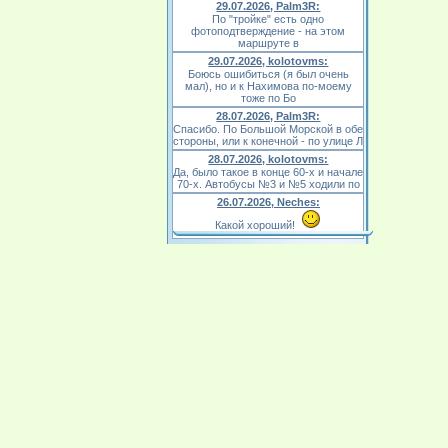
29.07.2026, Palm3R:
По "тройке" есть одно
фотоподтверждение - на этом
маршруте в
29.07.2026, kolotovms:
Боюсь ошибиться (я был очень
мал), но и к Нахимова по-моему
тоже по Бо
28.07.2026, Palm3R:
Спасибо. По Большой Морской в обе
стороны, или к конечной - по улице Л
28.07.2026, kolotovms:
Да, было такое в конце 60-х и начале
70-х. Автобусы №3 и №5 ходили по
26.07.2026, Neches:
Какой хороший!