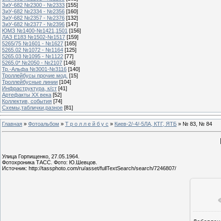
ЗиУ-682 №2300 - №2333
[155]
ЗиУ-682 №2334 - №2356
[160]
ЗиУ-682 №2357 - №2376
[132]
ЗиУ-682 №2377 - №2396
[147]
ЮМЗ №1400-№1421,1501
[156]
ЛАЗ Е183 №1502-№1517
[159]
5265/75 №1601 - №1627
[165]
5265.02 №1072 - №1164
[125]
5265.03 №1095 - №1122
[77]
5265.0* №2050 - №2107
[146]
Тр.-Альфа №3001-№3116
[140]
Троллейбусы прочие мод.
[15]
Троллейбусные линии
[104]
Инфраструктура, к/ст
[41]
Артефакты ХХ века
[52]
Коллектив, события
[74]
Схемы,таблички,разное
[81]
Главная
»
Фотоальбом
»
Т р о л л е й б у с
»
Киев-2/-4/-5ЛА, КТГ, ЯТБ
» № 83, № 84
Улица Горпищенко, 27.05.1964.
Фотохроника ТАСС. Фото: Ю.Шевцов.
Источник: http://tassphoto.com/ru/asset/fullTextSearch/search/7246807/