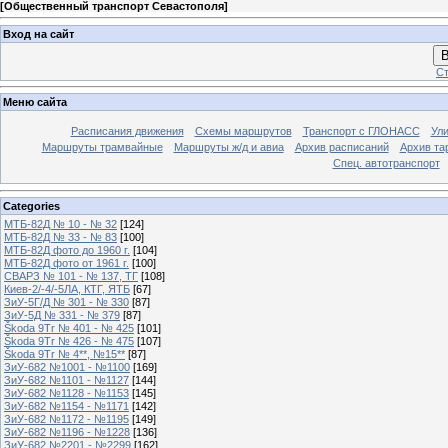
[
Общественный транспорт Севастополя
]
Вход на сайт
В
Ст
Меню сайта
Расписания движения
Схемы маршрутов
Транспорт с ГЛОНАСС
Ул
Маршруты трамвайные
Маршруты ж/д и авиа
Архив расписаний
Архив та
Спец. автотранспорт
Categories
МТБ-82Д № 10 - № 32
[124]
МТБ-82Д № 33 - № 83
[100]
МТБ-82Д фото до 1960 г.
[104]
МТБ-82Д фото от 1961 г.
[100]
СВАРЗ № 101 - № 137, ТГ
[108]
Киев-2/-4/-5ЛА, КТГ, ЯТБ
[67]
ЗиУ-5Г/Д № 301 - № 330
[87]
ЗиУ-5Д № 331 - № 379
[87]
Škoda 9Tr № 401 - № 425
[101]
Škoda 9Tr № 426 - № 475
[107]
Škoda 9Tr № 4**, №15**
[87]
ЗиУ-682 №1001 - №1100
[169]
ЗиУ-682 №1101 - №1127
[144]
ЗиУ-682 №1128 - №1153
[145]
ЗиУ-682 №1154 - №1171
[142]
ЗиУ-682 №1172 - №1195
[149]
ЗиУ-682 №1196 - №1228
[136]
ЗиУ-682 №2201 - №2299
[162]