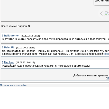
Добавлен
8
Всего комментариев
:
3
3
hellbutcher
(29.12.2016 16:01)
В детстве мне отец рассказывал про такие переделанные автобусы в троллейбусы на 
2
Palm3R
(22.03.2015 01:36)
Да, это настоящий шедевр. Причём 83-й после ДТП в октябре 1964 г., как мне думает
а потом просто стоял в депо. Может, как раз поэтому и МТБ возник с перебивкой:
http
1
Neches
(22.03.2015 01:12)
Редчайший кадр с работающими Киевами-5, тем более с двумя сразу!
Добавлять комментарии могу
[
Р
Полная версия сайта