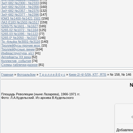
ЗиУ-682 №2300 - №2333
[155]
ЗиУ-682 №2334 - №2356
[160]
ЗиУ-682 №2357 - №2376
[132]
ЗиУ-682 №2377 - №2396
[147]
ЮМЗ №1400-№1421,1501
[156]
ЛАЗ Е183 №1502-№1517
[159]
5265/75 №1601 - №1627
[165]
5265.02 №1072 - №1164
[125]
5265.03 №1095 - №1122
[77]
5265.0* №2050 - №2107
[146]
Тр.-Альфа №3001-№3116
[140]
Троллейбусы прочие мод.
[15]
Троллейбусные линии
[104]
Инфраструктура, к/ст
[41]
Артефакты ХХ века
[52]
Коллектив, события
[74]
Схемы,таблички,разное
[81]
Главная
»
Фотоальбом
»
Т р о л л е й б у с
»
Киев-2/-4/-5ЛА, КТГ, ЯТБ
» № 158, № 146
№
Площадь Революции (ныне Лазарева), 1966-1971 гг.
Фото: Л.А.Кудельский. Из архива В.Кудельского
Добавлен
16