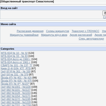
[
Общественный транспорт Севастополя
]
Вход на сайт
В
Ст
Меню сайта
Расписания движения
Схемы маршрутов
Транспорт с ГЛОНАСС
Ул
Маршруты трамвайные
Маршруты ж/д и авиа
Архив расписаний
Архив та
Спец. автотранспорт
Categories
МТБ-82Д № 10 - № 32
[124]
МТБ-82Д № 33 - № 83
[100]
МТБ-82Д фото до 1960 г.
[104]
МТБ-82Д фото от 1961 г.
[100]
СВАРЗ № 101 - № 137, ТГ
[108]
Киев-2/-4/-5ЛА, КТГ, ЯТБ
[67]
ЗиУ-5Г/Д № 301 - № 330
[87]
ЗиУ-5Д № 331 - № 379
[87]
Škoda 9Tr № 401 - № 425
[99]
Škoda 9Tr № 426 - № 475
[104]
Škoda 9Tr № 4**, №15**
[87]
ЗиУ-682 №1001 - №1100
[169]
ЗиУ-682 №1101 - №1127
[144]
ЗиУ-682 №1128 - №1153
[145]
ЗиУ-682 №1154 - №1171
[142]
ЗиУ-682 №1172 - №1195
[149]
ЗиУ-682 №1196 - №1228
[136]
ЗиУ-682 №2201 - №2299
[162]