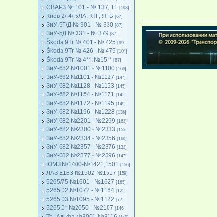
СВАРЗ № 101 - № 137, ТГ
[108]
Киев-2/-4/-5ЛА, КТГ, ЯТБ
[67]
ЗиУ-5Г/Д № 301 - № 330
[87]
ЗиУ-5Д № 331 - № 379
[87]
Škoda 9Tr № 401 - № 425
[99]
Škoda 9Tr № 426 - № 475
[104]
Škoda 9Tr № 4**, №15**
[87]
ЗиУ-682 №1001 - №1100
[169]
ЗиУ-682 №1101 - №1127
[144]
ЗиУ-682 №1128 - №1153
[145]
ЗиУ-682 №1154 - №1171
[142]
ЗиУ-682 №1172 - №1195
[149]
ЗиУ-682 №1196 - №1228
[136]
ЗиУ-682 №2201 - №2299
[162]
ЗиУ-682 №2300 - №2333
[155]
ЗиУ-682 №2334 - №2356
[160]
ЗиУ-682 №2357 - №2376
[132]
ЗиУ-682 №2377 - №2396
[147]
ЮМЗ №1400-№1421,1501
[156]
ЛАЗ Е183 №1502-№1517
[159]
5265/75 №1601 - №1627
[165]
5265.02 №1072 - №1164
[125]
5265.03 №1095 - №1122
[77]
5265.0* №2050 - №2107
[146]
Тр.-Альфа №3001-№3116