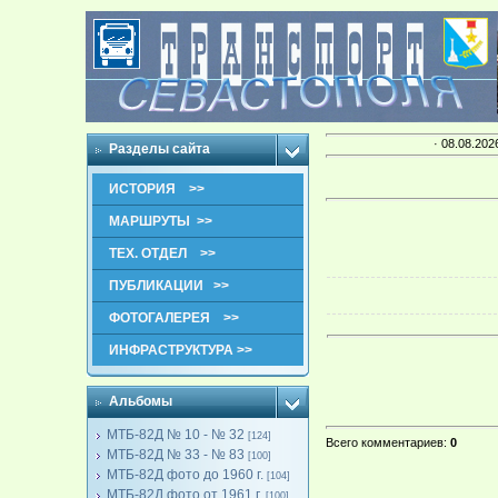
· 08.08.202
Разделы сайта
ИСТОРИЯ >>
МАРШРУТЫ >>
ТЕХ. ОТДЕЛ >>
ПУБЛИКАЦИИ >>
ФОТОГАЛЕРЕЯ >>
ИНФРАСТРУКТУРА >>
Альбомы
МТБ-82Д № 10 - № 32
[124]
Всего комментариев
:
0
МТБ-82Д № 33 - № 83
[100]
МТБ-82Д фото до 1960 г.
[104]
МТБ-82Д фото от 1961 г.
[100]