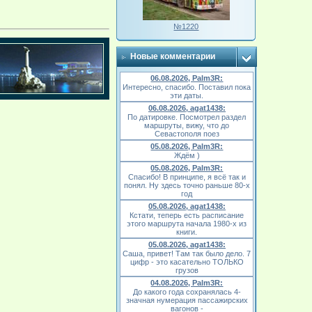
№1220
Новые комментарии
06.08.2026, Palm3R:
Интересно, спасибо. Поставил пока
эти даты.
06.08.2026, agat1438:
По датировке. Посмотрел раздел
маршруты, вижу, что до
Севастополя поез
05.08.2026, Palm3R:
Ждём )
05.08.2026, Palm3R:
Спасибо! В принципе, я всё так и
понял. Ну здесь точно раньше 80-х
год
05.08.2026, agat1438:
Кстати, теперь есть расписание
этого маршрута начала 1980-х из
книги.
05.08.2026, agat1438:
Саша, привет! Там так было дело. 7
цифр - это касательно ТОЛЬКО
грузов
04.08.2026, Palm3R:
До какого года сохранялась 4-
значная нумерация пассажирских
вагонов -