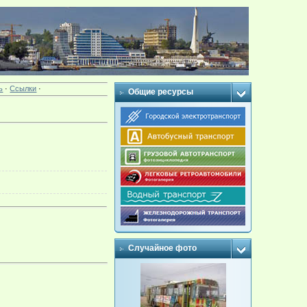
ь
·
Ссылки
·
Общие ресурсы
Случайное фото