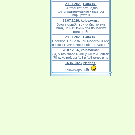
29.07.2026, Palm3R:
По "тройке" есть одно
фотоподтверждение - на этом
маршруте в
29.07.2026, kolotovms:
Боюсь ошибиться (я был очень
мал), но и к Нахимова по-моему
тоже по Бо
28.07.2026, Palm3R:
Спасибо. По Большой Морской в обе
стороны, или к конечной - по улице Л
28.07.2026, kolotovms:
Да, было такое в конце 60-х и начале
70-х. Автобусы №3 и №5 ходили по
26.07.2026, Neches:
Какой хороший!