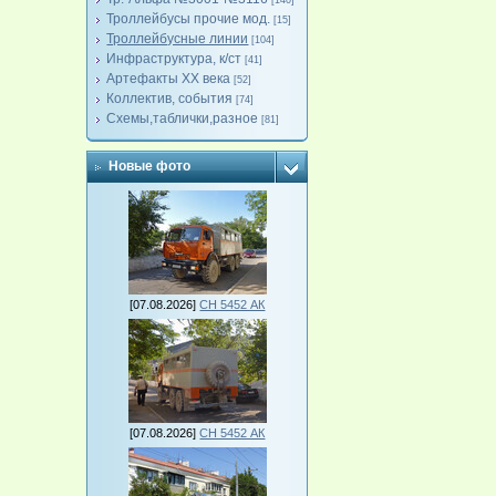
[140]
Троллейбусы прочие мод.
[15]
Троллейбусные линии
[104]
Инфраструктура, к/ст
[41]
Артефакты ХХ века
[52]
Коллектив, события
[74]
Схемы,таблички,разное
[81]
Новые фото
[07.08.2026]
СН 5452 АК
[07.08.2026]
СН 5452 АК