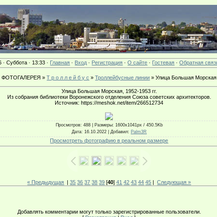
6 · Суббота · 13:33 ·
Главная
·
Вход
·
Регистрация
·
О сайте
·
Гостевая
·
Обратная связ
ФОТОГАЛЕРЕЯ »
Т р о л л е й б у с
»
Троллейбусные линии
» Улица Большая Морская
Улица Большая Морская, 1952-1953 гг.
Из собрания библиотеки Воронежского отделения Союза советских архитекторов.
Источник: https://meshok.net/item/266512734
Просмотров
: 488 |
Размеры
: 1600x1041px / 450.5Kb
Дата
: 16.10.2022 |
Добавил
:
Palm3R
Просмотреть фотографию в реальном размере
« Предыдущая
|
35
36
37
38
39
[
40
]
41
42
43
44
45
|
Следующая »
Добавлять комментарии могут только зарегистрированные пользователи.