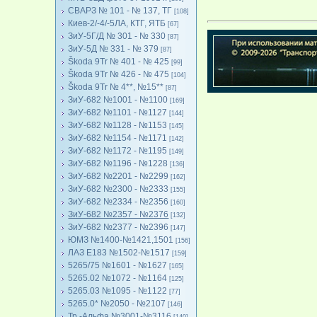
СВАРЗ № 101 - № 137, ТГ
[108]
Киев-2/-4/-5ЛА, КТГ, ЯТБ
[67]
ЗиУ-5Г/Д № 301 - № 330
[87]
ЗиУ-5Д № 331 - № 379
[87]
Škoda 9Tr № 401 - № 425
[99]
Škoda 9Tr № 426 - № 475
[104]
Škoda 9Tr № 4**, №15**
[87]
ЗиУ-682 №1001 - №1100
[169]
ЗиУ-682 №1101 - №1127
[144]
ЗиУ-682 №1128 - №1153
[145]
ЗиУ-682 №1154 - №1171
[142]
ЗиУ-682 №1172 - №1195
[149]
ЗиУ-682 №1196 - №1228
[136]
ЗиУ-682 №2201 - №2299
[162]
ЗиУ-682 №2300 - №2333
[155]
ЗиУ-682 №2334 - №2356
[160]
ЗиУ-682 №2357 - №2376
[132]
ЗиУ-682 №2377 - №2396
[147]
ЮМЗ №1400-№1421,1501
[156]
ЛАЗ Е183 №1502-№1517
[159]
5265/75 №1601 - №1627
[165]
5265.02 №1072 - №1164
[125]
5265.03 №1095 - №1122
[77]
5265.0* №2050 - №2107
[146]
Тр.-Альфа №3001-№3116