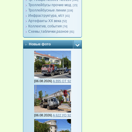
[140]
Троллейбусы прочие мод.
[15]
Троллейбусные линии
[104]
Инфраструктура, к/ст
[41]
Артефакты ХХ века
[52]
Коллектив, события
[74]
Схемы,таблички,разное
[81]
Новые фото
[06.08.2026]
А 895 ОТ 92
[06.08.2026]
А 622 УО 92