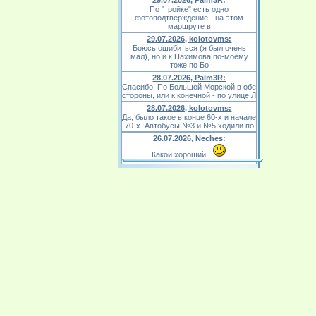
29.07.2026, Palm3R:
По "тройке" есть одно
фотоподтверждение - на этом
маршруте в
29.07.2026, kolotovms:
Боюсь ошибиться (я был очень
мал), но и к Нахимова по-моему
тоже по Бо
28.07.2026, Palm3R:
Спасибо. По Большой Морской в обе
стороны, или к конечной - по улице Л
28.07.2026, kolotovms:
Да, было такое в конце 60-х и начале
70-х. Автобусы №3 и №5 ходили по
26.07.2026, Neches:
Какой хороший!