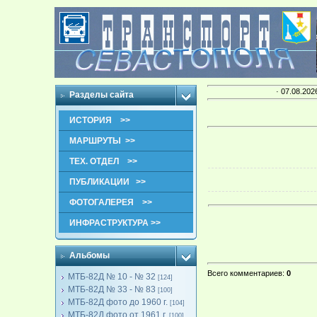
· 07.08.202
Разделы сайта
ИСТОРИЯ >>
МАРШРУТЫ >>
ТЕХ. ОТДЕЛ >>
ПУБЛИКАЦИИ >>
ФОТОГАЛЕРЕЯ >>
ИНФРАСТРУКТУРА >>
Альбомы
Всего комментариев
:
0
МТБ-82Д № 10 - № 32
[124]
МТБ-82Д № 33 - № 83
[100]
МТБ-82Д фото до 1960 г.
[104]
МТБ-82Д фото от 1961 г.
[100]