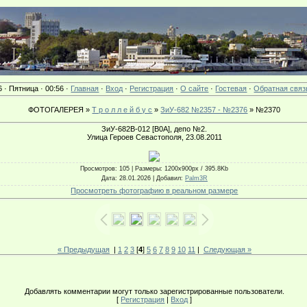
6 · Пятница · 00:56 ·
Главная
·
Вход
·
Регистрация
·
О сайте
·
Гостевая
·
Обратная связ
ФОТОГАЛЕРЕЯ »
Т р о л л е й б у с
»
ЗиУ-682 №2357 - №2376
» №2370
ЗиУ-682В-012 [В0А], депо №2.
Улица Героев Севастополя, 23.08.2011
Просмотров
: 105 |
Размеры
: 1200x900px / 395.8Kb
Дата
: 28.01.2026 |
Добавил
:
Palm3R
Просмотреть фотографию в реальном размере
« Предыдущая
|
1
2
3
[
4
]
5
6
7
8
9
10
11
|
Следующая »
Добавлять комментарии могут только зарегистрированные пользователи.
[
Регистрация
|
Вход
]