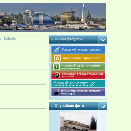
ь
·
Ссылки
·
Общие ресурсы
Случайное фото