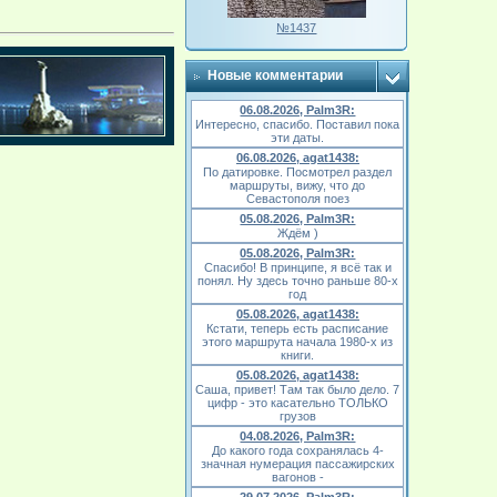
№1437
Новые комментарии
06.08.2026, Palm3R:
Интересно, спасибо. Поставил пока
эти даты.
06.08.2026, agat1438:
По датировке. Посмотрел раздел
маршруты, вижу, что до
Севастополя поез
05.08.2026, Palm3R:
Ждём )
05.08.2026, Palm3R:
Спасибо! В принципе, я всё так и
понял. Ну здесь точно раньше 80-х
год
05.08.2026, agat1438:
Кстати, теперь есть расписание
этого маршрута начала 1980-х из
книги.
05.08.2026, agat1438:
Саша, привет! Там так было дело. 7
цифр - это касательно ТОЛЬКО
грузов
04.08.2026, Palm3R:
До какого года сохранялась 4-
значная нумерация пассажирских
вагонов -