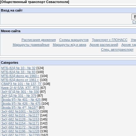
[
Общественный транспорт Севастополя
]
Вход на сайт
В
Ст
Меню сайта
Расписания движения
Схемы маршрутов
Транспорт с ГЛОНАСС
Ул
Маршруты трамвайные
Маршруты ж/д и авиа
Архив расписаний
Архив та
Спец. автотранспорт
Categories
МТБ-82Д № 10 - № 32
[124]
МТБ-82Д № 33 - № 83
[100]
МТБ-82Д фото до 1960 г.
[104]
МТБ-82Д фото от 1961 г.
[100]
СВАРЗ № 101 - № 137, ТГ
[108]
Киев-2/-4/-5ЛА, КТГ, ЯТБ
[67]
ЗиУ-5Г/Д № 301 - № 330
[87]
ЗиУ-5Д № 331 - № 379
[87]
Škoda 9Tr № 401 - № 425
[99]
Škoda 9Tr № 426 - № 475
[104]
Škoda 9Tr № 4**, №15**
[87]
ЗиУ-682 №1001 - №1100
[169]
ЗиУ-682 №1101 - №1127
[144]
ЗиУ-682 №1128 - №1153
[145]
ЗиУ-682 №1154 - №1171
[142]
ЗиУ-682 №1172 - №1195
[149]
ЗиУ-682 №1196 - №1228
[136]
ЗиУ-682 №2201 - №2299
[162]