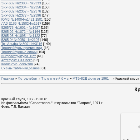
ЗиУ-682 №2300 - №2333
[155]
ЗиУ-682 №2334 - №2356
[160]
ЗиУ-682 №2357 - №2376
[132]
ЗиУ-682 №2377 - №2396
[147]
ЮМЗ №1400-№1421,1501
[156]
ЛАЗ Е183 №1502-№1517
[159]
5265/75 №1601 - №1627
[165]
5265.02 №1072 - №1164
[125]
5265.03 №1095 - №1122
[77]
5265.0* №2050 - №2107
[146]
Тр.-Альфа №3001-№3116
[140]
Троллейбусы прочие мод.
[15]
Троллейбусные линии
[104]
Инфраструктура, к/ст
[41]
Артефакты ХХ века
[52]
Коллектив, события
[74]
Схемы,таблички,разное
[81]
Главная
»
Фотоальбом
»
Т р о л л е й б у с
»
МТБ-82Д фото от 1961 г.
» Красный спуск
К
Красный спуск, 1966-1970 гг.
Из фотоальбома "Севастополь", издательство "Таврия", 1971 г.
Фото: Т.Б. Бакман