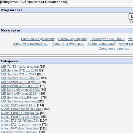
[
Общественный транспорт Севастополя
]
Вход на сайт
В
Ст
Меню сайта
Расписания движения
Схемы маршрутов
Транспорт с ГЛОНАСС
Ул
Маршруты трамвайные
Маршруты ж/д и авиа
Архив расписаний
Архив та
Спец. автотранспорт
Categories
MB T1, T2, Vario, аналоги
[98]
MB Sprinter 3**D до 2013
[69]
MB Sprinter 3**D с 2014
[91]
MB Sprinter 308/11/16CDI
[109]
MB Sprinter 313CDI до '13
[78]
MB Sprinter 313CDI с '14
[115]
MB Sprint./Луидор-223203
[80]
MB Sprint./Луидор-2232**
[89]
MB Sprinter сбор.РФ проч.
[78]
MB Sprinter прочие мод.
[92]
м/авт. Volkswagen LT35
[114]
м/авт. Ford Transit Hi-Cube
[102]
м/авт. Ford Tr. сборка РФ
[81]
м/авт. Ford Transit прочие
[86]
м/авт. ГАЗ A6*R/Next/City
[104]
м/авт. ГАЗ (шасси) прочие
[76]
м/авт. РАФ,Asia Topic,Fiat
[111]
Микроавтобусы прочие
[120]