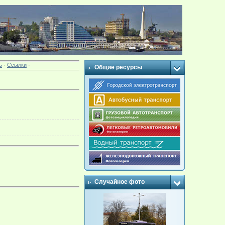
ь
·
Ссылки
·
Общие ресурсы
Случайное фото