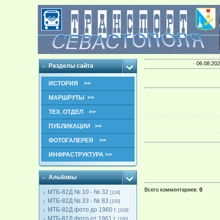
· 06.08.202
Разделы сайта
ИСТОРИЯ >>
МАРШРУТЫ >>
ТЕХ. ОТДЕЛ >>
ПУБЛИКАЦИИ >>
ФОТОГАЛЕРЕЯ >>
ИНФРАСТРУКТУРА >>
Альбомы
Всего комментариев
:
0
МТБ-82Д № 10 - № 32
[124]
МТБ-82Д № 33 - № 83
[100]
МТБ-82Д фото до 1960 г.
[104]
МТБ-82Д фото от 1961 г.
[100]