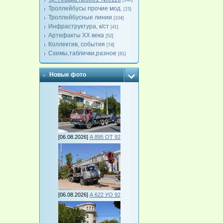
[140]
Троллейбусы прочие мод.
[15]
Троллейбусные линии
[104]
Инфраструктура, к/ст
[41]
Артефакты ХХ века
[52]
Коллектив, события
[74]
Схемы,таблички,разное
[81]
Новые фото
[06.08.2026]
А 895 ОТ 92
[06.08.2026]
А 622 УО 92