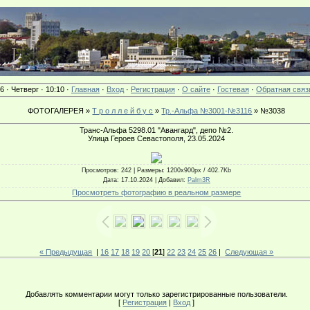
6 · Четверг · 10:10 ·
Главная
·
Вход
·
Регистрация
·
О сайте
·
Гостевая
·
Обратная связ
ФОТОГАЛЕРЕЯ »
Т р о л л е й б у с
»
Тр.-Альфа №3001-№3116
» №3038
Транс-Альфа 5298.01 "Авангард", депо №2.
Улица Героев Севастополя, 23.05.2024
Просмотров
: 242 |
Размеры
: 1200x900px / 402.7Kb
Дата
: 17.10.2024 |
Добавил
:
Palm3R
Просмотреть фотографию в реальном размере
« Предыдущая
|
16
17
18
19
20
[
21
]
22
23
24
25
26
|
Следующая »
Добавлять комментарии могут только зарегистрированные пользователи.
[
Регистрация
|
Вход
]