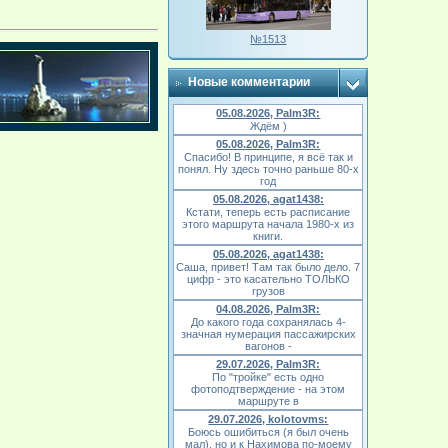
№1513
Новые комментарии
05.08.2026, Palm3R:
Ждём )
05.08.2026, Palm3R:
Спасибо! В принципе, я всё так и
понял. Ну здесь точно раньше 80-х
год
05.08.2026, agat1438:
Кстати, теперь есть расписание
этого маршрута начала 1980-х из
книги.
05.08.2026, agat1438:
Саша, привет! Там так было дело. 7
цифр - это касательно ТОЛЬКО
грузов
04.08.2026, Palm3R:
До какого года сохранялась 4-
значная нумерация пассажирских
вагонов -
29.07.2026, Palm3R:
По "тройке" есть одно
фотоподтверждение - на этом
маршруте в
29.07.2026, kolotovms:
Боюсь ошибиться (я был очень
мал), но и к Нахимова по-моему