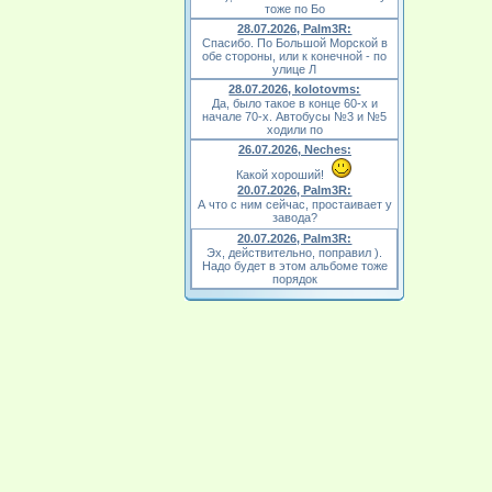
тоже по Бо
28.07.2026, Palm3R:
Спасибо. По Большой Морской в
обе стороны, или к конечной - по
улице Л
28.07.2026, kolotovms:
Да, было такое в конце 60-х и
начале 70-х. Автобусы №3 и №5
ходили по
26.07.2026, Neches:
Какой хороший!
20.07.2026, Palm3R:
А что с ним сейчас, простаивает у
завода?
20.07.2026, Palm3R:
Эх, действительно, поправил ).
Надо будет в этом альбоме тоже
порядок