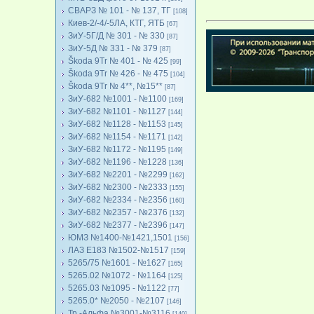
СВАРЗ № 101 - № 137, ТГ
[108]
Киев-2/-4/-5ЛА, КТГ, ЯТБ
[67]
ЗиУ-5Г/Д № 301 - № 330
[87]
ЗиУ-5Д № 331 - № 379
[87]
Škoda 9Tr № 401 - № 425
[99]
Škoda 9Tr № 426 - № 475
[104]
Škoda 9Tr № 4**, №15**
[87]
ЗиУ-682 №1001 - №1100
[169]
ЗиУ-682 №1101 - №1127
[144]
ЗиУ-682 №1128 - №1153
[145]
ЗиУ-682 №1154 - №1171
[142]
ЗиУ-682 №1172 - №1195
[149]
ЗиУ-682 №1196 - №1228
[136]
ЗиУ-682 №2201 - №2299
[162]
ЗиУ-682 №2300 - №2333
[155]
ЗиУ-682 №2334 - №2356
[160]
ЗиУ-682 №2357 - №2376
[132]
ЗиУ-682 №2377 - №2396
[147]
ЮМЗ №1400-№1421,1501
[156]
ЛАЗ Е183 №1502-№1517
[159]
5265/75 №1601 - №1627
[165]
5265.02 №1072 - №1164
[125]
5265.03 №1095 - №1122
[77]
5265.0* №2050 - №2107
[146]
Тр.-Альфа №3001-№3116