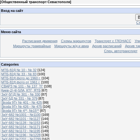
[
Общественный транспорт Севастополя
]
Вход на сайт
В
Ст
Меню сайта
Расписания движения
Схемы маршрутов
Транспорт с ГЛОНАСС
Ул
Маршруты трамвайные
Маршруты ж/д и авиа
Архив расписаний
Архив та
Спец. автотранспорт
Categories
МТБ-82Д № 10 - № 32
[124]
МТБ-82Д № 33 - № 83
[100]
МТБ-82Д фото до 1960 г.
[104]
МТБ-82Д фото от 1961 г.
[100]
СВАРЗ № 101 - № 137, ТГ
[108]
Киев-2/-4/-5ЛА, КТГ, ЯТБ
[67]
ЗиУ-5Г/Д № 301 - № 330
[87]
ЗиУ-5Д № 331 - № 379
[87]
Škoda 9Tr № 401 - № 425
[99]
Škoda 9Tr № 426 - № 475
[104]
Škoda 9Tr № 4**, №15**
[87]
ЗиУ-682 №1001 - №1100
[169]
ЗиУ-682 №1101 - №1127
[144]
ЗиУ-682 №1128 - №1153
[145]
ЗиУ-682 №1154 - №1171
[142]
ЗиУ-682 №1172 - №1195
[149]
ЗиУ-682 №1196 - №1228
[136]
ЗиУ-682 №2201 - №2299
[162]