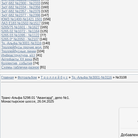
ЗиУ-682 №2300 - №2333
[155]
ЗиУ-682 №2334 - №2356
[160]
ЗиУ-682 №2357 - №2376
[132]
ЗиУ-682 №2377 - №2396
[147]
ЮМЗ №1400-№1421,1501
[156]
ЛАЗ Е183 №1502-№1517
[159]
5265/75 №1601 - №1627
[165]
5265.02 №1072 - №1164
[125]
5265.03 №1095 - №1122
[77]
5265.0* №2050 - №2107
[146]
Тр.-Альфа №3001-№3116
[140]
Троллейбусы прочие мод.
[15]
Троллейбусные линии
[104]
Инфраструктура, к/ст
[41]
Артефакты ХХ века
[52]
Коллектив, события
[74]
Схемы,таблички,разное
[81]
Главная
»
Фотоальбом
»
Т р о л л е й б у с
»
Тр.-Альфа №3001-№3116
» №3108
Транс-Альфа 5298.01 "Авангард", депо №1.
Монастырское шоссе, 26.04.2025
Добавлен
1