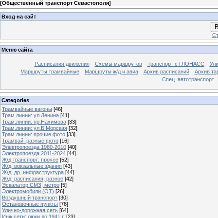
[
Общественный транспорт Севастополя
]
Вход на сайт
В
Ст
Меню сайта
Расписания движения
Схемы маршрутов
Транспорт с ГЛОНАСС
Ул
Маршруты трамвайные
Маршруты ж/д и авиа
Архив расписаний
Архив та
Спец. автотранспорт
Categories
Трамвайные вагоны
[46]
Трам.линии: ул.Ленина
[41]
Трам.линии: пр.Нахимова
[33]
Трам.линии: ул.Б.Морская
[32]
Трам.линии: прочие фото
[33]
Трамвай: разные фото
[16]
Электропоезда 1980-2010
[40]
Электропоезда 2011-2024
[44]
Ж/д транспорт: прочее
[52]
Ж/д: вокзальные здания
[43]
Ж/д: др. инфраструктура
[44]
Ж/д: расписания, разное
[42]
Эскалатор СМЗ, метро
[5]
Электромобили (ОТ)
[26]
Воздушный транспорт
[30]
Остановочные пункты
[78]
Улично-дорожная сеть
[64]
Инж.сети: люки до 1941 г.
[23]