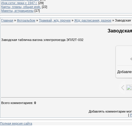
Инж.сети: люки с 1947 г.
[29]
Карты, планы, общая инф.
[22]
Макеты, аттракционы
[17]
Главная
»
Фотоальбом
»
Трамвай, ж/д, прочее
»
Ж/д: расписания, разное
» Заводская
Заводская
Заводская табличка вагона электропоезда ЭПЛ2Т-032
Добавле
1
Всего комментариев
:
0
Добавлять комментарии могу
[
Р
Полная версия сайта