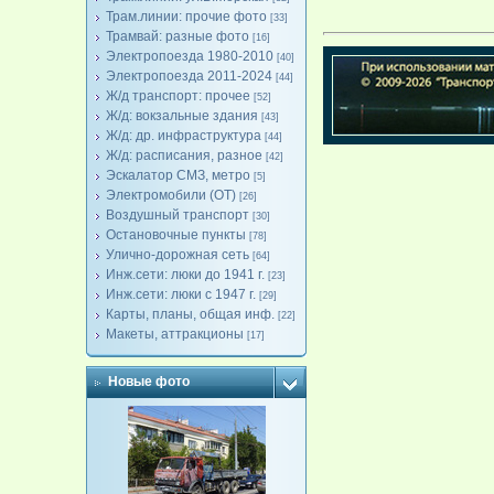
Трам.линии: прочие фото
[33]
Трамвай: разные фото
[16]
Электропоезда 1980-2010
[40]
Электропоезда 2011-2024
[44]
Ж/д транспорт: прочее
[52]
Ж/д: вокзальные здания
[43]
Ж/д: др. инфраструктура
[44]
Ж/д: расписания, разное
[42]
Эскалатор СМЗ, метро
[5]
Электромобили (ОТ)
[26]
Воздушный транспорт
[30]
Остановочные пункты
[78]
Улично-дорожная сеть
[64]
Инж.сети: люки до 1941 г.
[23]
Инж.сети: люки с 1947 г.
[29]
Карты, планы, общая инф.
[22]
Макеты, аттракционы
[17]
Новые фото