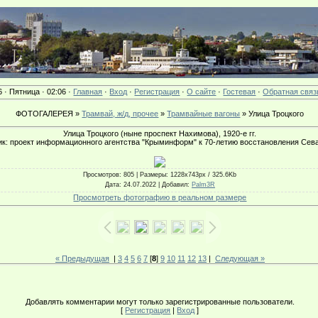
6 · Пятница · 02:06 ·
Главная
·
Вход
·
Регистрация
·
О сайте
·
Гостевая
·
Обратная связ
ФОТОГАЛЕРЕЯ »
Трамвай, ж/д, прочее
»
Трамвайные вагоны
» Улица Троцкого
Улица Троцкого (ныне проспект Нахимова), 1920-е гг.
к: проект информационного агентства "Крыминформ" к 70-летию восстановления Сев
Просмотров
: 805 |
Размеры
: 1228x743px / 325.6Kb
Дата
: 24.07.2022 |
Добавил
:
Palm3R
Просмотреть фотографию в реальном размере
« Предыдущая
|
3
4
5
6
7
[
8
]
9
10
11
12
13
|
Следующая »
Добавлять комментарии могут только зарегистрированные пользователи.
[
Регистрация
|
Вход
]