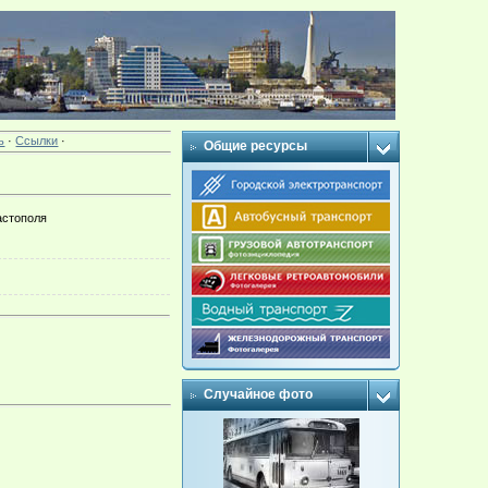
ь
·
Ссылки
·
Общие ресурсы
астополя
Случайное фото