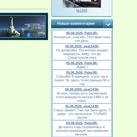
№1469
Новые комментарии
06.08.2026, Palm3R:
Интересно, спасибо. Поставил пока
эти даты.
06.08.2026, agat1438:
По датировке. Посмотрел раздел
маршруты, вижу, что до
Севастополя поез
05.08.2026, Palm3R:
Ждём )
05.08.2026, Palm3R:
Спасибо! В принципе, я всё так и
понял. Ну здесь точно раньше 80-х
год
05.08.2026, agat1438:
Кстати, теперь есть расписание
этого маршрута начала 1980-х из
книги.
05.08.2026, agat1438:
Саша, привет! Там так было дело. 7
цифр - это касательно ТОЛЬКО
грузов
04.08.2026, Palm3R:
До какого года сохранялась 4-
значная нумерация пассажирских
вагонов -