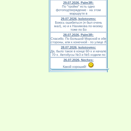
29.07.2026, Palm3R:
По "тройке" есть одно
фотоподтверждение - на этом
маршруте в
29.07.2026, kolotovms:
Боюсь ошибиться (я был очень
мал), но и к Нахимова по-моему
тоже по Бо
28.07.2026, Palm3R:
Спасибо. По Большой Морской в обе
стороны, или к конечной - по улице Л
28.07.2026, kolotovms:
Да, было такое в конце 60-х и начале
70-х. Автобусы №3 и №5 ходили по
26.07.2026, Neches:
Какой хороший!