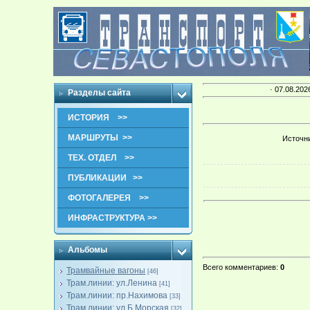
· 07.08.202
Разделы сайта
ИСТОРИЯ >>
МАРШРУТЫ >>
Источни
ТЕХ. ОТДЕЛ >>
ПУБЛИКАЦИИ >>
ФОТОГАЛЕРЕЯ >>
ИНФРАСТРУКТУРА >>
Альбомы
Всего комментариев
:
0
Трамвайные вагоны
[46]
Трам.линии: ул.Ленина
[41]
Трам.линии: пр.Нахимова
[33]
Трам.линии: ул.Б.Морская
[32]