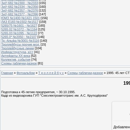
ЗиУ-682 №2300 - №2333
[155]
ЗиУ-682 №2334 - №2356
[160]
ЗиУ-682 №2357 - №2376
[132]
ЗиУ-682 №2377 - №2396
[147]
ЮМЗ №1400-№1421,1501
[156]
ЛАЗ Е183 №1502-№1517
[159]
5265/75 №1601 - №1627
[165]
5265.02 №1072 - №1164
[125]
5265.03 №1095 - №1122
[77]
5265.0* №2050 - №2107
[146]
Тр.-Альфа №3001-№3116
[140]
Троллейбусы прочие мод.
[15]
Троллейбусные линии
[104]
Инфраструктура, к/ст
[41]
Артефакты ХХ века
[52]
Коллектив, события
[74]
Схемы,таблички,разное
[81]
Главная
»
Фотоальбом
»
Т р о л л е й б у с
»
Схемы,таблички,разное
» 1995: 45 лет С
19
Подготовка к 45-летию предприятия, ~ 30.10.1995.
Кадр из видеоархива ГУП "Севэлектроавтотранс им. А.С. Круподёрова"
Добавлен