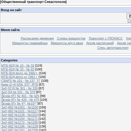
[
Общественный транспорт Севастополя
]
Вход на сайт
В
Ст
Меню сайта
Расписания движения
Схемы маршрутов
Транспорт с ГЛОНАСС
Ул
Маршруты трамвайные
Маршруты ж/д и авиа
Архив расписаний
Архив та
Спец. автотранспорт
Categories
МТБ-82Д № 10 - № 32
[124]
МТБ-82Д № 33 - № 83
[100]
МТБ-82Д фото до 1960 г.
[104]
МТБ-82Д фото от 1961 г.
[100]
СВАРЗ № 101 - № 137, ТГ
[108]
Киев-2/-4/-5ЛА, КТГ, ЯТБ
[67]
ЗиУ-5Г/Д № 301 - № 330
[87]
ЗиУ-5Д № 331 - № 379
[87]
Škoda 9Tr № 401 - № 425
[99]
Škoda 9Tr № 426 - № 475
[104]
Škoda 9Tr № 4**, №15**
[87]
ЗиУ-682 №1001 - №1100
[169]
ЗиУ-682 №1101 - №1127
[144]
ЗиУ-682 №1128 - №1153
[145]
ЗиУ-682 №1154 - №1171
[142]
ЗиУ-682 №1172 - №1195
[149]
ЗиУ-682 №1196 - №1228
[136]
ЗиУ-682 №2201 - №2299
[162]