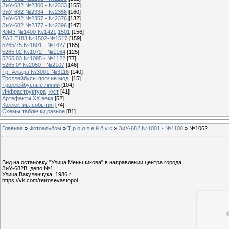
ЗиУ-682 №2300 - №2333
[155]
ЗиУ-682 №2334 - №2356
[160]
ЗиУ-682 №2357 - №2376
[132]
ЗиУ-682 №2377 - №2396
[147]
ЮМЗ №1400-№1421,1501
[156]
ЛАЗ Е183 №1502-№1517
[159]
5265/75 №1601 - №1627
[165]
5265.02 №1072 - №1164
[125]
5265.03 №1095 - №1122
[77]
5265.0* №2050 - №2107
[146]
Тр.-Альфа №3001-№3116
[140]
Троллейбусы прочие мод.
[15]
Троллейбусные линии
[104]
Инфраструктура, к/ст
[41]
Артефакты ХХ века
[52]
Коллектив, события
[74]
Схемы,таблички,разное
[81]
Главная
»
Фотоальбом
»
Т р о л л е й б у с
»
ЗиУ-682 №1001 - №1100
» №1062
Вид на остановку "Улица Меньшикова" в направлении центра города.
ЗиУ-682В, депо №1.
Улица Вакуленчука, 1986 г.
https://vk.com/retrosevastopol