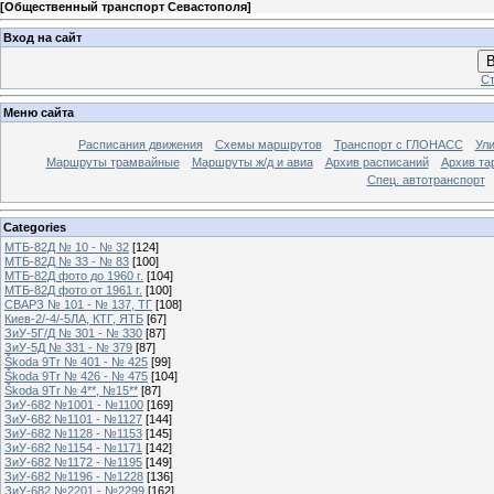
[
Общественный транспорт Севастополя
]
Вход на сайт
В
Ст
Меню сайта
Расписания движения
Схемы маршрутов
Транспорт с ГЛОНАСС
Ул
Маршруты трамвайные
Маршруты ж/д и авиа
Архив расписаний
Архив та
Спец. автотранспорт
Categories
МТБ-82Д № 10 - № 32
[124]
МТБ-82Д № 33 - № 83
[100]
МТБ-82Д фото до 1960 г.
[104]
МТБ-82Д фото от 1961 г.
[100]
СВАРЗ № 101 - № 137, ТГ
[108]
Киев-2/-4/-5ЛА, КТГ, ЯТБ
[67]
ЗиУ-5Г/Д № 301 - № 330
[87]
ЗиУ-5Д № 331 - № 379
[87]
Škoda 9Tr № 401 - № 425
[99]
Škoda 9Tr № 426 - № 475
[104]
Škoda 9Tr № 4**, №15**
[87]
ЗиУ-682 №1001 - №1100
[169]
ЗиУ-682 №1101 - №1127
[144]
ЗиУ-682 №1128 - №1153
[145]
ЗиУ-682 №1154 - №1171
[142]
ЗиУ-682 №1172 - №1195
[149]
ЗиУ-682 №1196 - №1228
[136]
ЗиУ-682 №2201 - №2299
[162]