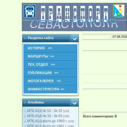
· 07.08.202
Разделы сайта
ИСТОРИЯ >>
МАРШРУТЫ >>
ТЕХ. ОТДЕЛ >>
ПУБЛИКАЦИИ >>
ФОТОГАЛЕРЕЯ >>
ИНФРАСТРУКТУРА >>
Альбомы
МТБ-82Д № 10 - № 32
[124]
МТБ-82Д № 33 - № 83
Всего комментариев
:
0
[100]
МТБ-82Д фото до 1960 г.
[104]
МТБ-82Д фото от 1961 г.
[100]