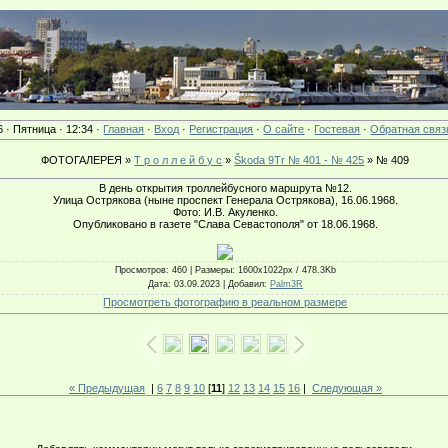
6 · Пятница · 12:34 ·
Главная
·
Вход
·
Регистрация
·
О сайте
·
Гостевая
·
Обратная связ
ФОТОГАЛЕРЕЯ »
Т р о л л е й б у с
»
Škoda 9Tr № 401 - № 425
» № 409
В день открытия троллейбусного маршрута №12.
Улица Острякова (ныне проспект Генерала Острякова), 16.06.1968.
Фото: И.В. Акуленко.
Опубликовано в газете "Слава Севастополя" от 18.06.1968.
Просмотров
: 460 |
Размеры
: 1600x1022px / 478.3Kb
Дата
: 03.09.2023 |
Добавил
:
Palm3R
Просмотреть фотографию в реальном размере
« Предыдущая
|
6
7
8
9
10
[
11
]
12
13
14
15
16
|
Следующая »