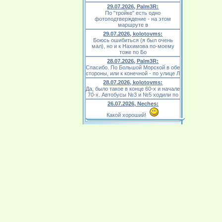
29.07.2026, Palm3R:
По "тройке" есть одно
фотоподтверждение - на этом
маршруте в
29.07.2026, kolotovms:
Боюсь ошибиться (я был очень
мал), но и к Нахимова по-моему
тоже по Бо
28.07.2026, Palm3R:
Спасибо. По Большой Морской в обе
стороны, или к конечной - по улице Л
28.07.2026, kolotovms:
Да, было такое в конце 60-х и начале
70-х. Автобусы №3 и №5 ходили по
26.07.2026, Neches:
Какой хороший!