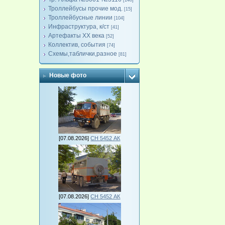
[140]
Троллейбусы прочие мод.
[15]
Троллейбусные линии
[104]
Инфраструктура, к/ст
[41]
Артефакты ХХ века
[52]
Коллектив, события
[74]
Схемы,таблички,разное
[81]
Новые фото
[07.08.2026]
СН 5452 АК
[07.08.2026]
СН 5452 АК