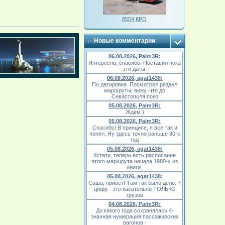
8554 КРО
Новые комментарии
06.08.2026, Palm3R:
Интересно, спасибо. Поставил пока
эти даты.
06.08.2026, agat1438:
По датировке. Посмотрел раздел
маршруты, вижу, что до
Севастополя поез
05.08.2026, Palm3R:
Ждём )
05.08.2026, Palm3R:
Спасибо! В принципе, я всё так и
понял. Ну здесь точно раньше 80-х
год
05.08.2026, agat1438:
Кстати, теперь есть расписание
этого маршрута начала 1980-х из
книги.
05.08.2026, agat1438:
Саша, привет! Там так было дело. 7
цифр - это касательно ТОЛЬКО
грузов
04.08.2026, Palm3R:
До какого года сохранялась 4-
значная нумерация пассажирских
вагонов -