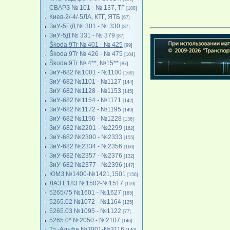
СВАРЗ № 101 - № 137, ТГ
[108]
Киев-2/-4/-5ЛА, КТГ, ЯТБ
[67]
ЗиУ-5Г/Д № 301 - № 330
[87]
ЗиУ-5Д № 331 - № 379
[87]
Škoda 9Tr № 401 - № 425
[99]
Škoda 9Tr № 426 - № 475
[104]
Škoda 9Tr № 4**, №15**
[87]
ЗиУ-682 №1001 - №1100
[169]
ЗиУ-682 №1101 - №1127
[144]
ЗиУ-682 №1128 - №1153
[145]
ЗиУ-682 №1154 - №1171
[142]
ЗиУ-682 №1172 - №1195
[149]
ЗиУ-682 №1196 - №1228
[136]
ЗиУ-682 №2201 - №2299
[162]
ЗиУ-682 №2300 - №2333
[155]
ЗиУ-682 №2334 - №2356
[160]
ЗиУ-682 №2357 - №2376
[132]
ЗиУ-682 №2377 - №2396
[147]
ЮМЗ №1400-№1421,1501
[156]
ЛАЗ Е183 №1502-№1517
[159]
5265/75 №1601 - №1627
[165]
5265.02 №1072 - №1164
[125]
5265.03 №1095 - №1122
[77]
5265.0* №2050 - №2107
[146]
Тр.-Альфа №3001-№3116