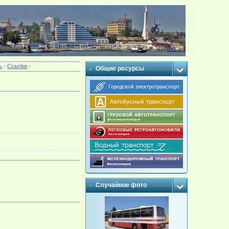
ь
·
Ссылки
·
Общие ресурсы
Случайное фото