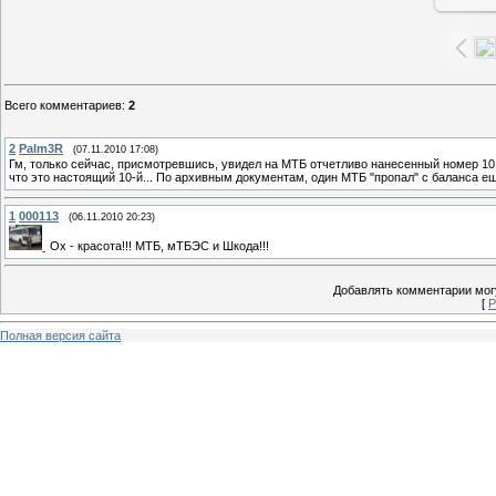
Всего комментариев
:
2
2
Palm3R
(07.11.2010 17:08)
Гм, только сейчас, присмотревшись, увидел на МТБ отчетливо нанесенный номер 10
что это настоящий 10-й... По архивным документам, один МТБ "пропал" с баланса еще
1
000113
(06.11.2010 20:23)
Ох - красота!!! МТБ, мТБЭС и Шкода!!!
Добавлять комментарии могу
[
Р
Полная версия сайта