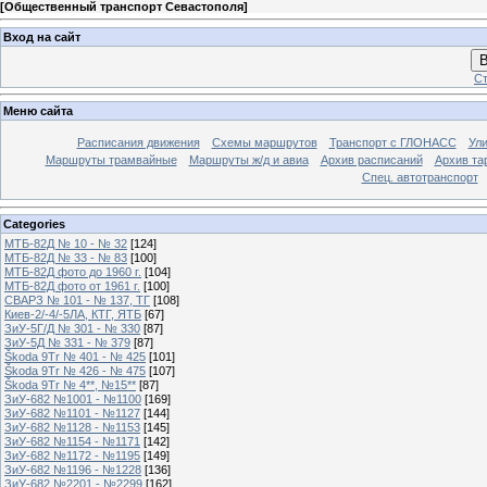
[
Общественный транспорт Севастополя
]
Вход на сайт
В
Ст
Меню сайта
Расписания движения
Схемы маршрутов
Транспорт с ГЛОНАСС
Ул
Маршруты трамвайные
Маршруты ж/д и авиа
Архив расписаний
Архив та
Спец. автотранспорт
Categories
МТБ-82Д № 10 - № 32
[124]
МТБ-82Д № 33 - № 83
[100]
МТБ-82Д фото до 1960 г.
[104]
МТБ-82Д фото от 1961 г.
[100]
СВАРЗ № 101 - № 137, ТГ
[108]
Киев-2/-4/-5ЛА, КТГ, ЯТБ
[67]
ЗиУ-5Г/Д № 301 - № 330
[87]
ЗиУ-5Д № 331 - № 379
[87]
Škoda 9Tr № 401 - № 425
[101]
Škoda 9Tr № 426 - № 475
[107]
Škoda 9Tr № 4**, №15**
[87]
ЗиУ-682 №1001 - №1100
[169]
ЗиУ-682 №1101 - №1127
[144]
ЗиУ-682 №1128 - №1153
[145]
ЗиУ-682 №1154 - №1171
[142]
ЗиУ-682 №1172 - №1195
[149]
ЗиУ-682 №1196 - №1228
[136]
ЗиУ-682 №2201 - №2299
[162]