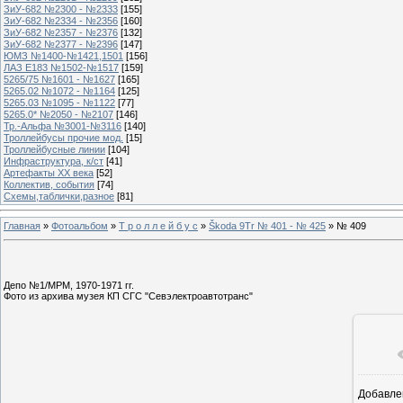
ЗиУ-682 №2300 - №2333
[155]
ЗиУ-682 №2334 - №2356
[160]
ЗиУ-682 №2357 - №2376
[132]
ЗиУ-682 №2377 - №2396
[147]
ЮМЗ №1400-№1421,1501
[156]
ЛАЗ Е183 №1502-№1517
[159]
5265/75 №1601 - №1627
[165]
5265.02 №1072 - №1164
[125]
5265.03 №1095 - №1122
[77]
5265.0* №2050 - №2107
[146]
Тр.-Альфа №3001-№3116
[140]
Троллейбусы прочие мод.
[15]
Троллейбусные линии
[104]
Инфраструктура, к/ст
[41]
Артефакты ХХ века
[52]
Коллектив, события
[74]
Схемы,таблички,разное
[81]
Главная
»
Фотоальбом
»
Т р о л л е й б у с
»
Škoda 9Tr № 401 - № 425
» № 409
Депо №1/МРМ, 1970-1971 гг.
Фото из архива музея КП СГС "Севэлектроавтотранс"
Добавле
16