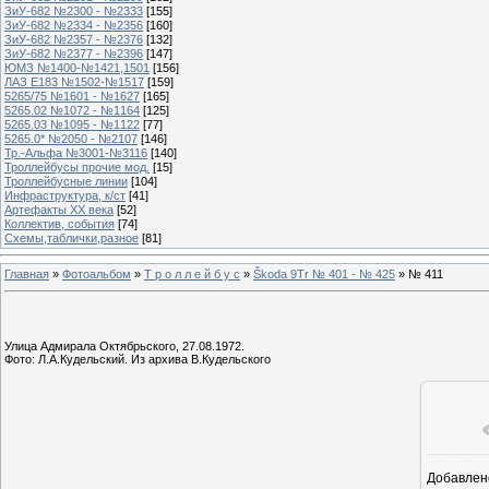
ЗиУ-682 №2300 - №2333
[155]
ЗиУ-682 №2334 - №2356
[160]
ЗиУ-682 №2357 - №2376
[132]
ЗиУ-682 №2377 - №2396
[147]
ЮМЗ №1400-№1421,1501
[156]
ЛАЗ Е183 №1502-№1517
[159]
5265/75 №1601 - №1627
[165]
5265.02 №1072 - №1164
[125]
5265.03 №1095 - №1122
[77]
5265.0* №2050 - №2107
[146]
Тр.-Альфа №3001-№3116
[140]
Троллейбусы прочие мод.
[15]
Троллейбусные линии
[104]
Инфраструктура, к/ст
[41]
Артефакты ХХ века
[52]
Коллектив, события
[74]
Схемы,таблички,разное
[81]
Главная
»
Фотоальбом
»
Т р о л л е й б у с
»
Škoda 9Tr № 401 - № 425
» № 411
Улица Адмирала Октябрьского, 27.08.1972.
Фото: Л.А.Кудельский. Из архива В.Кудельского
Добавлен
12