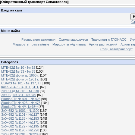
[
Общественный транспорт Севастополя
]
Вход на сайт
В
Ст
Меню сайта
Расписания движения
Схемы маршрутов
Транспорт с ГЛОНАСС
Ул
Маршруты трамвайные
Маршруты ж/д и авиа
Архив расписаний
Архив та
Спец. автотранспорт
Categories
МТБ-82Д № 10 - № 32
[124]
МТБ-82Д № 33 - № 83
[100]
МТБ-82Д фото до 1960 г.
[104]
МТБ-82Д фото от 1961 г.
[100]
СВАРЗ № 101 - № 137, ТГ
[108]
Киев-2/-4/-5ЛА, КТГ, ЯТБ
[67]
ЗиУ-5Г/Д № 301 - № 330
[87]
ЗиУ-5Д № 331 - № 379
[87]
Škoda 9Tr № 401 - № 425
[99]
Škoda 9Tr № 426 - № 475
[104]
Škoda 9Tr № 4**, №15**
[87]
ЗиУ-682 №1001 - №1100
[169]
ЗиУ-682 №1101 - №1127
[144]
ЗиУ-682 №1128 - №1153
[145]
ЗиУ-682 №1154 - №1171
[142]
ЗиУ-682 №1172 - №1195
[149]
ЗиУ-682 №1196 - №1228
[136]
ЗиУ-682 №2201 - №2299
[162]