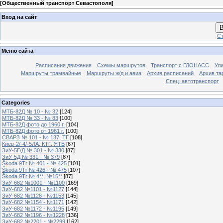
[
Общественный транспорт Севастополя
]
Вход на сайт
В
Ст
Меню сайта
Расписания движения
Схемы маршрутов
Транспорт с ГЛОНАСС
Ул
Маршруты трамвайные
Маршруты ж/д и авиа
Архив расписаний
Архив та
Спец. автотранспорт
Categories
МТБ-82Д № 10 - № 32
[124]
МТБ-82Д № 33 - № 83
[100]
МТБ-82Д фото до 1960 г.
[104]
МТБ-82Д фото от 1961 г.
[100]
СВАРЗ № 101 - № 137, ТГ
[108]
Киев-2/-4/-5ЛА, КТГ, ЯТБ
[67]
ЗиУ-5Г/Д № 301 - № 330
[87]
ЗиУ-5Д № 331 - № 379
[87]
Škoda 9Tr № 401 - № 425
[101]
Škoda 9Tr № 426 - № 475
[107]
Škoda 9Tr № 4**, №15**
[87]
ЗиУ-682 №1001 - №1100
[169]
ЗиУ-682 №1101 - №1127
[144]
ЗиУ-682 №1128 - №1153
[145]
ЗиУ-682 №1154 - №1171
[142]
ЗиУ-682 №1172 - №1195
[149]
ЗиУ-682 №1196 - №1228
[136]
ЗиУ-682 №2201 - №2299
[162]