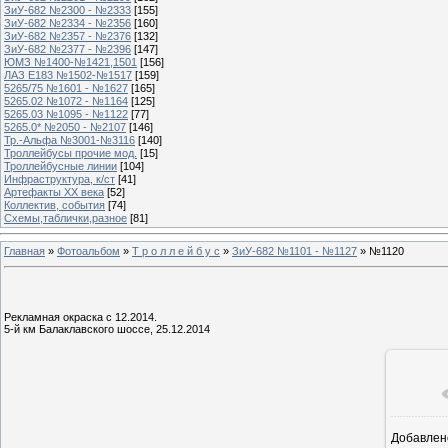
ЗиУ-682 №2300 - №2333
[155]
ЗиУ-682 №2334 - №2356
[160]
ЗиУ-682 №2357 - №2376
[132]
ЗиУ-682 №2377 - №2396
[147]
ЮМЗ №1400-№1421,1501
[156]
ЛАЗ Е183 №1502-№1517
[159]
5265/75 №1601 - №1627
[165]
5265.02 №1072 - №1164
[125]
5265.03 №1095 - №1122
[77]
5265.0* №2050 - №2107
[146]
Тр.-Альфа №3001-№3116
[140]
Троллейбусы прочие мод.
[15]
Троллейбусные линии
[104]
Инфраструктура, к/ст
[41]
Артефакты ХХ века
[52]
Коллектив, события
[74]
Схемы,таблички,разное
[81]
Главная
»
Фотоальбом
»
Т р о л л е й б у с
»
ЗиУ-682 №1101 - №1127
» №1120
Рекламная окраска с 12.2014.
5-й км Балаклавского шоссе, 25.12.2014
Добавлен
1