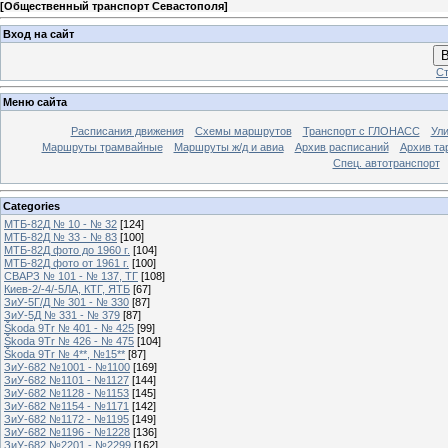
[
Общественный транспорт Севастополя
]
Вход на сайт
В
Ст
Меню сайта
Расписания движения
Схемы маршрутов
Транспорт с ГЛОНАСС
Ул
Маршруты трамвайные
Маршруты ж/д и авиа
Архив расписаний
Архив та
Спец. автотранспорт
Categories
МТБ-82Д № 10 - № 32
[124]
МТБ-82Д № 33 - № 83
[100]
МТБ-82Д фото до 1960 г.
[104]
МТБ-82Д фото от 1961 г.
[100]
СВАРЗ № 101 - № 137, ТГ
[108]
Киев-2/-4/-5ЛА, КТГ, ЯТБ
[67]
ЗиУ-5Г/Д № 301 - № 330
[87]
ЗиУ-5Д № 331 - № 379
[87]
Škoda 9Tr № 401 - № 425
[99]
Škoda 9Tr № 426 - № 475
[104]
Škoda 9Tr № 4**, №15**
[87]
ЗиУ-682 №1001 - №1100
[169]
ЗиУ-682 №1101 - №1127
[144]
ЗиУ-682 №1128 - №1153
[145]
ЗиУ-682 №1154 - №1171
[142]
ЗиУ-682 №1172 - №1195
[149]
ЗиУ-682 №1196 - №1228
[136]
ЗиУ-682 №2201 - №2299
[162]