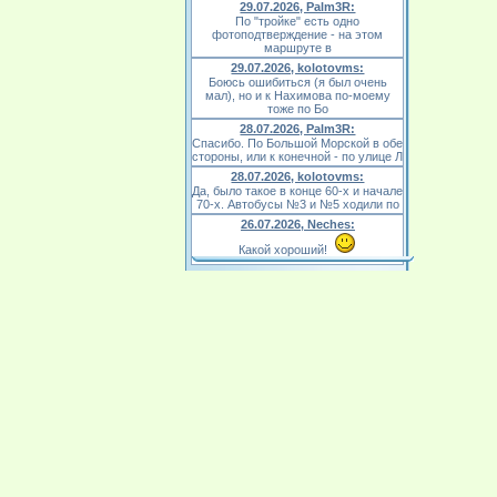
29.07.2026, Palm3R:
По "тройке" есть одно
фотоподтверждение - на этом
маршруте в
29.07.2026, kolotovms:
Боюсь ошибиться (я был очень
мал), но и к Нахимова по-моему
тоже по Бо
28.07.2026, Palm3R:
Спасибо. По Большой Морской в обе
стороны, или к конечной - по улице Л
28.07.2026, kolotovms:
Да, было такое в конце 60-х и начале
70-х. Автобусы №3 и №5 ходили по
26.07.2026, Neches:
Какой хороший!