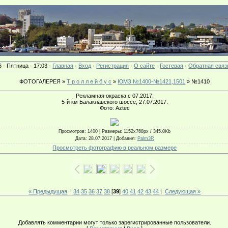
6 · Пятница · 17:03 ·
Главная
·
Вход
·
Регистрация
·
О сайте
·
Гостевая
·
Обратная связ
ФОТОГАЛЕРЕЯ »
Т р о л л е й б у с
»
ЮМЗ №1400-№1421,1501
» №1410
Рекламная окраска с 07.2017.
5-й км Балаклавского шоссе, 27.07.2017.
Фото: Aztec
Просмотров
: 1400 |
Размеры
: 1152x768px / 345.0Kb
Дата
: 28.07.2017 |
Добавил
:
Palm3R
Просмотреть фотографию в реальном размере
« Предыдущая
|
34
35
36
37
38
[
39
]
40
41
42
43
44
|
Следующая »
Добавлять комментарии могут только зарегистрированные пользователи.