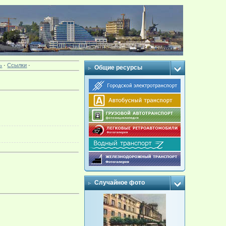
ь
·
Ссылки
·
Общие ресурсы
Случайное фото