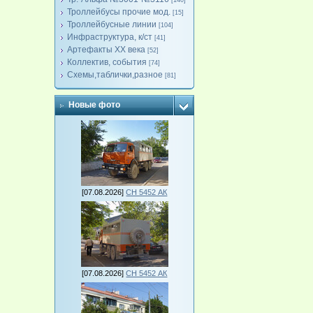
[140]
Троллейбусы прочие мод.
[15]
Троллейбусные линии
[104]
Инфраструктура, к/ст
[41]
Артефакты ХХ века
[52]
Коллектив, события
[74]
Схемы,таблички,разное
[81]
Новые фото
[07.08.2026]
СН 5452 АК
[07.08.2026]
СН 5452 АК