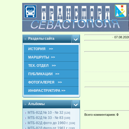
· 07.08.202
Разделы сайта
ИСТОРИЯ >>
МАРШРУТЫ >>
ТЕХ. ОТДЕЛ >>
ПУБЛИКАЦИИ >>
ФОТОГАЛЕРЕЯ >>
ИНФРАСТРУКТУРА >>
Альбомы
МТБ-82Д № 10 - № 32
[124]
Всего комментариев
:
0
МТБ-82Д № 33 - № 83
[100]
МТБ-82Д фото до 1960 г.
[104]
МТБ-82Д фото от 1961 г.
[100]