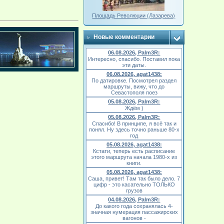
Площадь Революции (Лазарева)
Новые комментарии
06.08.2026, Palm3R:
Интересно, спасибо. Поставил пока
эти даты.
06.08.2026, agat1438:
По датировке. Посмотрел раздел
маршруты, вижу, что до
Севастополя поез
05.08.2026, Palm3R:
Ждём )
05.08.2026, Palm3R:
Спасибо! В принципе, я всё так и
понял. Ну здесь точно раньше 80-х
год
05.08.2026, agat1438:
Кстати, теперь есть расписание
этого маршрута начала 1980-х из
книги.
05.08.2026, agat1438:
Саша, привет! Там так было дело. 7
цифр - это касательно ТОЛЬКО
грузов
04.08.2026, Palm3R:
До какого года сохранялась 4-
значная нумерация пассажирских
вагонов -