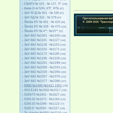
СВАРЗ № 101 - № 137, ТГ
[108]
Киев-2/-4/-5ЛА, КТГ, ЯТБ
[67]
ЗиУ-5Г/Д № 301 - № 330
[87]
ЗиУ-5Д № 331 - № 379
[87]
Škoda 9Tr № 401 - № 425
[99]
Škoda 9Tr № 426 - № 475
[104]
Škoda 9Tr № 4**, №15**
[87]
ЗиУ-682 №1001 - №1100
[169]
ЗиУ-682 №1101 - №1127
[144]
ЗиУ-682 №1128 - №1153
[145]
ЗиУ-682 №1154 - №1171
[142]
ЗиУ-682 №1172 - №1195
[149]
ЗиУ-682 №1196 - №1228
[136]
ЗиУ-682 №2201 - №2299
[162]
ЗиУ-682 №2300 - №2333
[155]
ЗиУ-682 №2334 - №2356
[160]
ЗиУ-682 №2357 - №2376
[132]
ЗиУ-682 №2377 - №2396
[147]
ЮМЗ №1400-№1421,1501
[156]
ЛАЗ Е183 №1502-№1517
[159]
5265/75 №1601 - №1627
[165]
5265.02 №1072 - №1164
[125]
5265.03 №1095 - №1122
[77]
5265.0* №2050 - №2107
[146]
Тр.-Альфа №3001-№3116