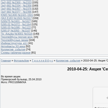
ЗиУ-682 №2300 - №2333
[155]
ЗиУ-682 №2334 - №2356
[160]
ЗиУ-682 №2357 - №2376
[132]
ЗиУ-682 №2377 - №2396
[147]
ЮМЗ №1400-№1421,1501
[156]
ЛАЗ Е183 №1502-№1517
[159]
5265/75 №1601 - №1627
[165]
5265.02 №1072 - №1164
[125]
5265.03 №1095 - №1122
[77]
5265.0* №2050 - №2107
[146]
Тр.-Альфа №3001-№3116
[140]
Троллейбусы прочие мод.
[15]
Троллейбусные линии
[104]
Инфраструктура, к/ст
[41]
Артефакты ХХ века
[52]
Коллектив, события
[74]
Схемы,таблички,разное
[81]
Главная
»
Фотоальбом
»
Т р о л л е й б у с
»
Коллектив, события
» 2010-04-25: Акция '
2010-04-25: Акция 'С
Во время акции.
Приморский бульвар, 25.04.2010
Фото: PRO100МИХА