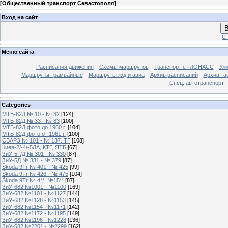
[
Общественный транспорт Севастополя
]
Вход на сайт
В
Ст
Меню сайта
Расписания движения
Схемы маршрутов
Транспорт с ГЛОНАСС
Ул
Маршруты трамвайные
Маршруты ж/д и авиа
Архив расписаний
Архив та
Спец. автотранспорт
Categories
МТБ-82Д № 10 - № 32
[124]
МТБ-82Д № 33 - № 83
[100]
МТБ-82Д фото до 1960 г.
[104]
МТБ-82Д фото от 1961 г.
[100]
СВАРЗ № 101 - № 137, ТГ
[108]
Киев-2/-4/-5ЛА, КТГ, ЯТБ
[67]
ЗиУ-5Г/Д № 301 - № 330
[87]
ЗиУ-5Д № 331 - № 379
[87]
Škoda 9Tr № 401 - № 425
[99]
Škoda 9Tr № 426 - № 475
[104]
Škoda 9Tr № 4**, №15**
[87]
ЗиУ-682 №1001 - №1100
[169]
ЗиУ-682 №1101 - №1127
[144]
ЗиУ-682 №1128 - №1153
[145]
ЗиУ-682 №1154 - №1171
[142]
ЗиУ-682 №1172 - №1195
[149]
ЗиУ-682 №1196 - №1228
[136]
ЗиУ-682 №2201 - №2299
[162]