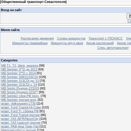
[
Общественный транспорт Севастополя
]
Вход на сайт
В
Ст
Меню сайта
Расписания движения
Схемы маршрутов
Транспорт с ГЛОНАСС
Ул
Маршруты трамвайные
Маршруты ж/д и авиа
Архив расписаний
Архив та
Спец. автотранспорт
Categories
MB T1, T2, Vario, аналоги
[98]
MB Sprinter 3**D до 2013
[69]
MB Sprinter 3**D с 2014
[91]
MB Sprinter 308/11/16CDI
[109]
MB Sprinter 313CDI до '13
[78]
MB Sprinter 313CDI с '14
[115]
MB Sprint./Луидор-223203
[80]
MB Sprint./Луидор-2232**
[89]
MB Sprinter сбор.РФ проч.
[78]
MB Sprinter прочие мод.
[92]
м/авт. Volkswagen LT35
[114]
м/авт. Ford Transit Hi-Cube
[102]
м/авт. Ford Tr. сборка РФ
[81]
м/авт. Ford Transit прочие
[86]
м/авт. ГАЗ A6*R/Next/City
[104]
м/авт. ГАЗ (шасси) прочие
[76]
м/авт. РАФ,Asia Topic,Fiat
[111]
Микроавтобусы прочие
[120]