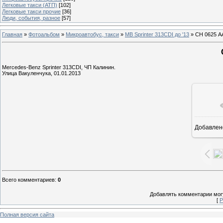
Легковые такси (АТП)
[102]
Легковые такси прочие
[36]
Люди, события, разное
[57]
Главная
»
Фотоальбом
»
Микроавтобус, такси
»
MB Sprinter 313CDI до '13
» СН 0625 А
Mercedes-Benz Sprinter 313CDI, ЧП Калинин.
Улица Вакуленчука, 01.01.2013
Добавлен
1
Всего комментариев
:
0
Добавлять комментарии могу
[
Р
Полная версия сайта