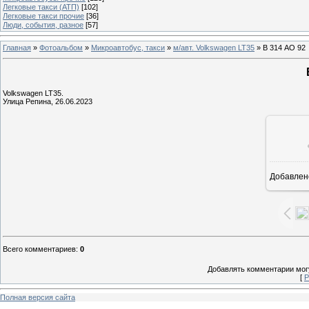
Легковые такси (АТП)
[102]
Легковые такси прочие
[36]
Люди, события, разное
[57]
Главная
»
Фотоальбом
»
Микроавтобус, такси
»
м/авт. Volkswagen LT35
» В 314 АО 92
Volkswagen LT35.
Улица Репина, 26.06.2023
Добавлен
1
Всего комментариев
:
0
Добавлять комментарии могу
[
Р
Полная версия сайта