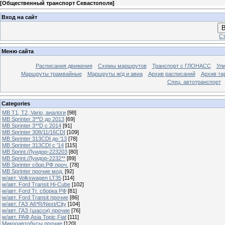
[
Общественный транспорт Севастополя
]
Вход на сайт
В
Ст
Меню сайта
Расписания движения
Схемы маршрутов
Транспорт с ГЛОНАСС
Ул
Маршруты трамвайные
Маршруты ж/д и авиа
Архив расписаний
Архив та
Спец. автотранспорт
Categories
MB T1, T2, Vario, аналоги
[98]
MB Sprinter 3**D до 2013
[69]
MB Sprinter 3**D с 2014
[91]
MB Sprinter 308/11/16CDI
[109]
MB Sprinter 313CDI до '13
[78]
MB Sprinter 313CDI с '14
[115]
MB Sprint./Луидор-223203
[80]
MB Sprint./Луидор-2232**
[89]
MB Sprinter сбор.РФ проч.
[78]
MB Sprinter прочие мод.
[92]
м/авт. Volkswagen LT35
[114]
м/авт. Ford Transit Hi-Cube
[102]
м/авт. Ford Tr. сборка РФ
[81]
м/авт. Ford Transit прочие
[86]
м/авт. ГАЗ A6*R/Next/City
[104]
м/авт. ГАЗ (шасси) прочие
[76]
м/авт. РАФ,Asia Topic,Fiat
[111]
Микроавтобусы прочие
[120]