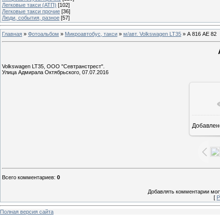
Легковые такси (АТП)
[102]
Легковые такси прочие
[36]
Люди, события, разное
[57]
Главная
»
Фотоальбом
»
Микроавтобус, такси
»
м/авт. Volkswagen LT35
» А 816 АЕ 82
Volkswagen LT35, ООО "Севтранстрест".
Улица Адмирала Октябрьского, 07.07.2016
Добавлен
1
Всего комментариев
:
0
Добавлять комментарии могу
[
Р
Полная версия сайта