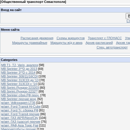
[
Общественный транспорт Севастополя
]
Вход на сайт
В
Ст
Меню сайта
Расписания движения
Схемы маршрутов
Транспорт с ГЛОНАСС
Ул
Маршруты трамвайные
Маршруты ж/д и авиа
Архив расписаний
Архив та
Спец. автотранспорт
Categories
MB T1, T2, Vario, аналоги
[98]
MB Sprinter 3**D до 2013
[69]
MB Sprinter 3**D с 2014
[91]
MB Sprinter 308/11/16CDI
[109]
MB Sprinter 313CDI до '13
[78]
MB Sprinter 313CDI с '14
[115]
MB Sprint./Луидор-223203
[80]
MB Sprint./Луидор-2232**
[89]
MB Sprinter сбор.РФ проч.
[78]
MB Sprinter прочие мод.
[92]
м/авт. Volkswagen LT35
[114]
м/авт. Ford Transit Hi-Cube
[102]
м/авт. Ford Tr. сборка РФ
[81]
м/авт. Ford Transit прочие
[86]
м/авт. ГАЗ A6*R/Next/City
[104]
м/авт. ГАЗ (шасси) прочие
[76]
м/авт. РАФ,Asia Topic,Fiat
[111]
Микроавтобусы прочие
[120]