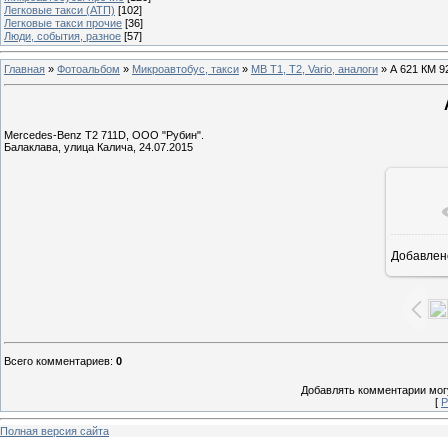
Легковые такси (АТП)
[102]
Легковые такси прочие
[36]
Люди, события, разное
[57]
Главная
»
Фотоальбом
»
Микроавтобус, такси
»
MB T1, T2, Vario, аналоги
» А 621 КМ 9
Mercedes-Benz T2 711D, ООО "Рубин".
Балаклава, улица Калича, 24.07.2015
Добавлен
1
Всего комментариев
:
0
Добавлять комментарии могу
[
Р
Полная версия сайта