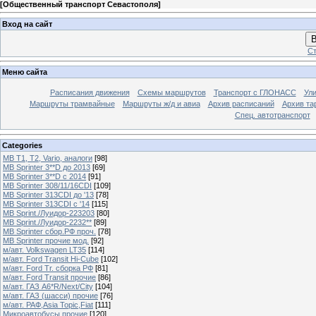
[
Общественный транспорт Севастополя
]
Вход на сайт
В
Ст
Меню сайта
Расписания движения
Схемы маршрутов
Транспорт с ГЛОНАСС
Ул
Маршруты трамвайные
Маршруты ж/д и авиа
Архив расписаний
Архив та
Спец. автотранспорт
Categories
MB T1, T2, Vario, аналоги
[98]
MB Sprinter 3**D до 2013
[69]
MB Sprinter 3**D с 2014
[91]
MB Sprinter 308/11/16CDI
[109]
MB Sprinter 313CDI до '13
[78]
MB Sprinter 313CDI с '14
[115]
MB Sprint./Луидор-223203
[80]
MB Sprint./Луидор-2232**
[89]
MB Sprinter сбор.РФ проч.
[78]
MB Sprinter прочие мод.
[92]
м/авт. Volkswagen LT35
[114]
м/авт. Ford Transit Hi-Cube
[102]
м/авт. Ford Tr. сборка РФ
[81]
м/авт. Ford Transit прочие
[86]
м/авт. ГАЗ A6*R/Next/City
[104]
м/авт. ГАЗ (шасси) прочие
[76]
м/авт. РАФ,Asia Topic,Fiat
[111]
Микроавтобусы прочие
[120]