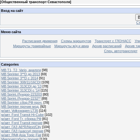
[
Общественный транспорт Севастополя
]
Вход на сайт
В
Ст
Меню сайта
Расписания движения
Схемы маршрутов
Транспорт с ГЛОНАСС
Ул
Маршруты трамвайные
Маршруты ж/д и авиа
Архив расписаний
Архив та
Спец. автотранспорт
Categories
MB T1, T2, Vario, аналоги
[98]
MB Sprinter 3**D до 2013
[69]
MB Sprinter 3**D с 2014
[91]
MB Sprinter 308/11/16CDI
[109]
MB Sprinter 313CDI до '13
[78]
MB Sprinter 313CDI с '14
[115]
MB Sprint./Луидор-223203
[80]
MB Sprint./Луидор-2232**
[89]
MB Sprinter сбор.РФ проч.
[78]
MB Sprinter прочие мод.
[92]
м/авт. Volkswagen LT35
[114]
м/авт. Ford Transit Hi-Cube
[102]
м/авт. Ford Tr. сборка РФ
[81]
м/авт. Ford Transit прочие
[86]
м/авт. ГАЗ A6*R/Next/City
[104]
м/авт. ГАЗ (шасси) прочие
[76]
м/авт. РАФ,Asia Topic,Fiat
[111]
Микроавтобусы прочие
[120]