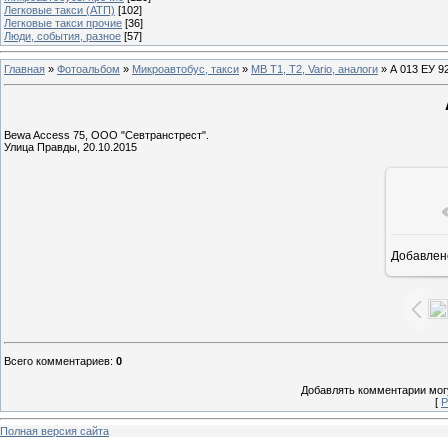
Легковые такси (АТП)
[102]
Легковые такси прочие
[36]
Люди, события, разное
[57]
Главная
»
Фотоальбом
»
Микроавтобус, такси
»
MB T1, T2, Vario, аналоги
» А 013 ЕУ 9
Bewa Access 75, ООО "Севтранстрест".
Улица Правды, 20.10.2015
Добавлен
1
Всего комментариев
:
0
Добавлять комментарии могу
[
Р
Полная версия сайта