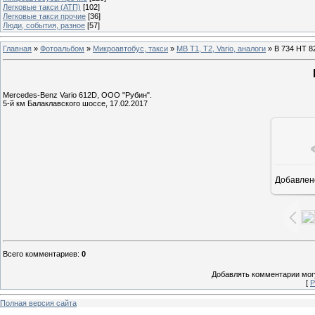
Легковые такси (АТП)
[102]
Легковые такси прочие
[36]
Люди, события, разное
[57]
Главная
»
Фотоальбом
»
Микроавтобус, такси
»
MB T1, T2, Vario, аналоги
» В 734 НТ 8
Mercedes-Benz Vario 612D, ООО "Рубин".
5-й км Балаклавского шоссе, 17.02.2017
Добавлен
1
Всего комментариев
:
0
Добавлять комментарии могу
[
Р
Полная версия сайта