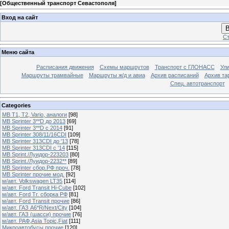
[
Общественный транспорт Севастополя
]
Вход на сайт
В
Ст
Меню сайта
Расписания движения
Схемы маршрутов
Транспорт с ГЛОНАСС
Ул
Маршруты трамвайные
Маршруты ж/д и авиа
Архив расписаний
Архив та
Спец. автотранспорт
Categories
MB T1, T2, Vario, аналоги
[98]
MB Sprinter 3**D до 2013
[69]
MB Sprinter 3**D с 2014
[91]
MB Sprinter 308/11/16CDI
[109]
MB Sprinter 313CDI до '13
[78]
MB Sprinter 313CDI с '14
[115]
MB Sprint./Луидор-223203
[80]
MB Sprint./Луидор-2232**
[89]
MB Sprinter сбор.РФ проч.
[78]
MB Sprinter прочие мод.
[92]
м/авт. Volkswagen LT35
[114]
м/авт. Ford Transit Hi-Cube
[102]
м/авт. Ford Tr. сборка РФ
[81]
м/авт. Ford Transit прочие
[86]
м/авт. ГАЗ A6*R/Next/City
[104]
м/авт. ГАЗ (шасси) прочие
[76]
м/авт. РАФ,Asia Topic,Fiat
[111]
Микроавтобусы прочие
[120]