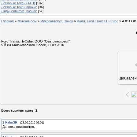
Легковые такси (АТП)
[102]
Легковые такси прочие
[36]
Люди, события, разное
[57]
Главная
»
Фотоальбом
»
Микроавтобус, такси
»
м/авт. Ford Transit Hi-Cube
» А 811 ОВ
Ford Transit Hi-Cube, ООО "Севтранстрест".
5-й км Балаклавского шоссе, 11.09.2016
Добавлен
1
Всего комментариев
:
2
2
Palm3R
(28.09.2016 02:01)
Да, пока неизвестно.