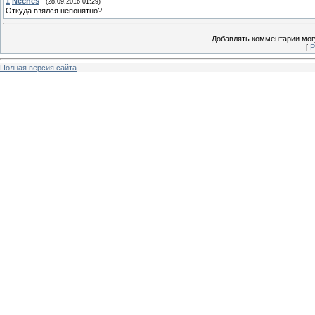
1
Neches
(28.09.2016 01:29)
Откуда взялся непонятно?
Добавлять комментарии могу
[
Р
Полная версия сайта