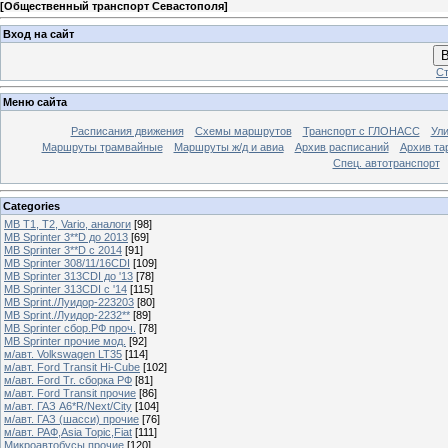
[
Общественный транспорт Севастополя
]
Вход на сайт
В
Ст
Меню сайта
Расписания движения
Схемы маршрутов
Транспорт с ГЛОНАСС
Ул
Маршруты трамвайные
Маршруты ж/д и авиа
Архив расписаний
Архив та
Спец. автотранспорт
Categories
MB T1, T2, Vario, аналоги
[98]
MB Sprinter 3**D до 2013
[69]
MB Sprinter 3**D с 2014
[91]
MB Sprinter 308/11/16CDI
[109]
MB Sprinter 313CDI до '13
[78]
MB Sprinter 313CDI с '14
[115]
MB Sprint./Луидор-223203
[80]
MB Sprint./Луидор-2232**
[89]
MB Sprinter сбор.РФ проч.
[78]
MB Sprinter прочие мод.
[92]
м/авт. Volkswagen LT35
[114]
м/авт. Ford Transit Hi-Cube
[102]
м/авт. Ford Tr. сборка РФ
[81]
м/авт. Ford Transit прочие
[86]
м/авт. ГАЗ A6*R/Next/City
[104]
м/авт. ГАЗ (шасси) прочие
[76]
м/авт. РАФ,Asia Topic,Fiat
[111]
Микроавтобусы прочие
[120]