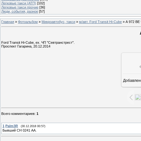
Легковые такси (АТП)
[102]
Легковые такси прочие
[36]
Люди, события, разное
[57]
Главная
»
Фотоальбом
»
Микроавтобус, такси
»
м/авт. Ford Transit Hi-Cube
» А 972 ВЕ 
Ford Transit Hi-Cube, ех. ЧП "Севтранстрест".
Проспект Гагарина, 20.12.2014
Добавлен
1
Всего комментариев
:
1
1
Palm3R
(30.12.2018 00:57)
Бывший СН 0241 АА.