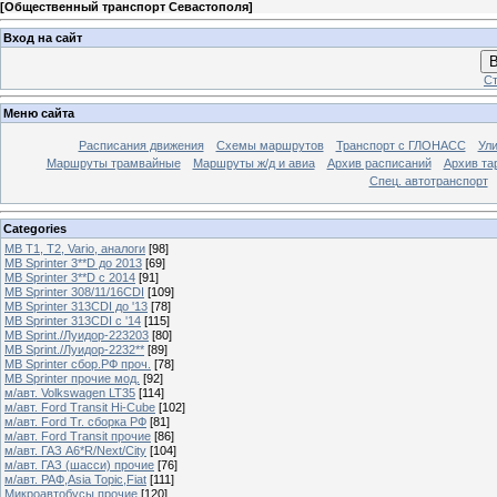
[
Общественный транспорт Севастополя
]
Вход на сайт
В
Ст
Меню сайта
Расписания движения
Схемы маршрутов
Транспорт с ГЛОНАСС
Ул
Маршруты трамвайные
Маршруты ж/д и авиа
Архив расписаний
Архив та
Спец. автотранспорт
Categories
MB T1, T2, Vario, аналоги
[98]
MB Sprinter 3**D до 2013
[69]
MB Sprinter 3**D с 2014
[91]
MB Sprinter 308/11/16CDI
[109]
MB Sprinter 313CDI до '13
[78]
MB Sprinter 313CDI с '14
[115]
MB Sprint./Луидор-223203
[80]
MB Sprint./Луидор-2232**
[89]
MB Sprinter сбор.РФ проч.
[78]
MB Sprinter прочие мод.
[92]
м/авт. Volkswagen LT35
[114]
м/авт. Ford Transit Hi-Cube
[102]
м/авт. Ford Tr. сборка РФ
[81]
м/авт. Ford Transit прочие
[86]
м/авт. ГАЗ A6*R/Next/City
[104]
м/авт. ГАЗ (шасси) прочие
[76]
м/авт. РАФ,Asia Topic,Fiat
[111]
Микроавтобусы прочие
[120]