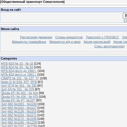
[
Общественный транспорт Севастополя
]
Вход на сайт
В
Ст
Меню сайта
Расписания движения
Схемы маршрутов
Транспорт с ГЛОНАСС
Ул
Маршруты трамвайные
Маршруты ж/д и авиа
Архив расписаний
Архив та
Спец. автотранспорт
Categories
МТБ-82Д № 10 - № 32
[124]
МТБ-82Д № 33 - № 83
[100]
МТБ-82Д фото до 1960 г.
[104]
МТБ-82Д фото от 1961 г.
[100]
СВАРЗ № 101 - № 137, ТГ
[108]
Киев-2/-4/-5ЛА, КТГ, ЯТБ
[67]
ЗиУ-5Г/Д № 301 - № 330
[87]
ЗиУ-5Д № 331 - № 379
[87]
Škoda 9Tr № 401 - № 425
[99]
Škoda 9Tr № 426 - № 475
[104]
Škoda 9Tr № 4**, №15**
[87]
ЗиУ-682 №1001 - №1100
[169]
ЗиУ-682 №1101 - №1127
[144]
ЗиУ-682 №1128 - №1153
[145]
ЗиУ-682 №1154 - №1171
[142]
ЗиУ-682 №1172 - №1195
[149]
ЗиУ-682 №1196 - №1228
[136]
ЗиУ-682 №2201 - №2299
[162]