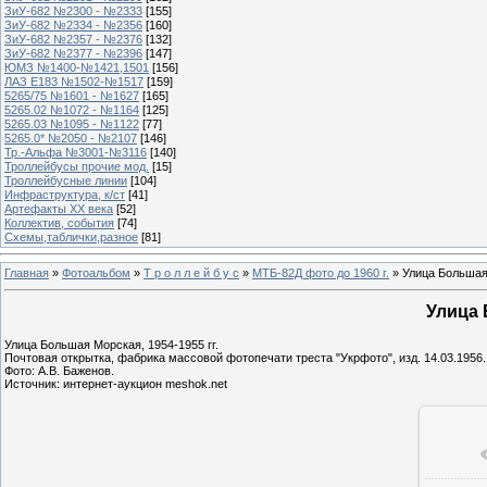
ЗиУ-682 №2300 - №2333
[155]
ЗиУ-682 №2334 - №2356
[160]
ЗиУ-682 №2357 - №2376
[132]
ЗиУ-682 №2377 - №2396
[147]
ЮМЗ №1400-№1421,1501
[156]
ЛАЗ Е183 №1502-№1517
[159]
5265/75 №1601 - №1627
[165]
5265.02 №1072 - №1164
[125]
5265.03 №1095 - №1122
[77]
5265.0* №2050 - №2107
[146]
Тр.-Альфа №3001-№3116
[140]
Троллейбусы прочие мод.
[15]
Троллейбусные линии
[104]
Инфраструктура, к/ст
[41]
Артефакты ХХ века
[52]
Коллектив, события
[74]
Схемы,таблички,разное
[81]
Главная
»
Фотоальбом
»
Т р о л л е й б у с
»
МТБ-82Д фото до 1960 г.
» Улица Большая
Улица 
Улица Большая Морская, 1954-1955 гг.
Почтовая открытка, фабрика массовой фотопечати треста "Укрфото", изд. 14.03.1956.
Фото: А.В. Баженов.
Источник: интернет-аукцион meshok.net