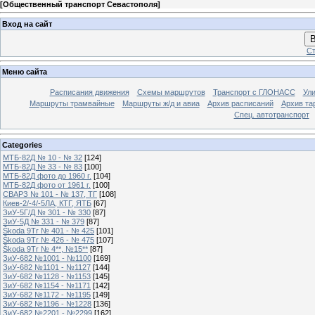
[
Общественный транспорт Севастополя
]
Вход на сайт
В
Ст
Меню сайта
Расписания движения
Схемы маршрутов
Транспорт с ГЛОНАСС
Ул
Маршруты трамвайные
Маршруты ж/д и авиа
Архив расписаний
Архив та
Спец. автотранспорт
Categories
МТБ-82Д № 10 - № 32
[124]
МТБ-82Д № 33 - № 83
[100]
МТБ-82Д фото до 1960 г.
[104]
МТБ-82Д фото от 1961 г.
[100]
СВАРЗ № 101 - № 137, ТГ
[108]
Киев-2/-4/-5ЛА, КТГ, ЯТБ
[67]
ЗиУ-5Г/Д № 301 - № 330
[87]
ЗиУ-5Д № 331 - № 379
[87]
Škoda 9Tr № 401 - № 425
[101]
Škoda 9Tr № 426 - № 475
[107]
Škoda 9Tr № 4**, №15**
[87]
ЗиУ-682 №1001 - №1100
[169]
ЗиУ-682 №1101 - №1127
[144]
ЗиУ-682 №1128 - №1153
[145]
ЗиУ-682 №1154 - №1171
[142]
ЗиУ-682 №1172 - №1195
[149]
ЗиУ-682 №1196 - №1228
[136]
ЗиУ-682 №2201 - №2299
[162]