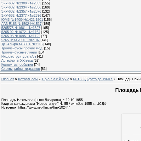
ЗиУ-682 №2300 - №2333
[155]
ЗиУ-682 №2334 - №2356
[160]
ЗиУ-682 №2357 - №2376
[132]
ЗиУ-682 №2377 - №2396
[147]
ЮМЗ №1400-№1421,1501
[156]
ЛАЗ Е183 №1502-№1517
[159]
5265/75 №1601 - №1627
[165]
5265.02 №1072 - №1164
[125]
5265.03 №1095 - №1122
[77]
5265.0* №2050 - №2107
[146]
Тр.-Альфа №3001-№3116
[140]
Троллейбусы прочие мод.
[15]
Троллейбусные линии
[104]
Инфраструктура, к/ст
[41]
Артефакты ХХ века
[52]
Коллектив, события
[74]
Схемы,таблички,разное
[81]
Главная
»
Фотоальбом
»
Т р о л л е й б у с
»
МТБ-82Д фото до 1960 г.
» Площадь Нахим
Площадь 
Площадь Нахимова (ныне Лазарева), ~ 12.10.1955.
Кадр из киножурнала "Новости дня" № 55 / октябрь 1955 г., ЦСДФ.
Источник: https://www.net-film.ru/film-10244/