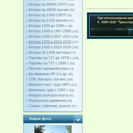
Катера пр.485М СМТП
[106]
Катера пр.485М прочие
[56]
Катера пр.1430 СМТП
[76]
Катера пр.1430 прочие
[97]
Катера 1438 до 1996 г.
[94]
Катера 1438 в 1997-2006
[105]
Катера 1438 в 2007-2013
[119]
Катера 1438 в 2014-2019
[117]
Катера 1438 в 2020-2026
[105]
Катера пр.1438 частные
[70]
Паромы пр.727 до 1979 г.
[105]
Паромы пр.727 с 1980 г.
[82]
Прочие паромы/катера
[74]
Катамараны КР-2 и др.
[55]
СПК, буксиры, прочие
[108]
Круизно-пасс. суда ЧМП
[101]
Круизные суда с 1992 г.
[83]
Инфраструктура порта
[91]
Расписания движения
[45]
Схемы, таблички, разное
[57]
Новые фото