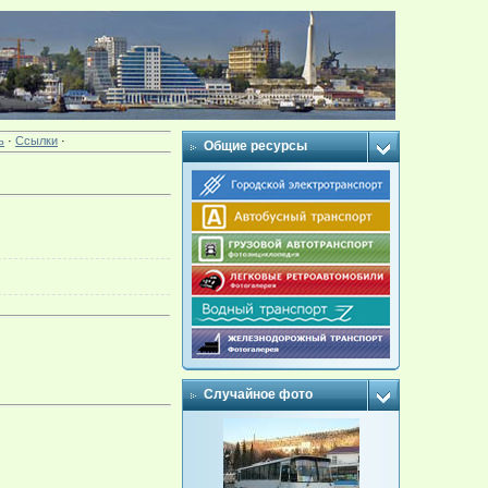
ь
·
Ссылки
·
Общие ресурсы
Случайное фото