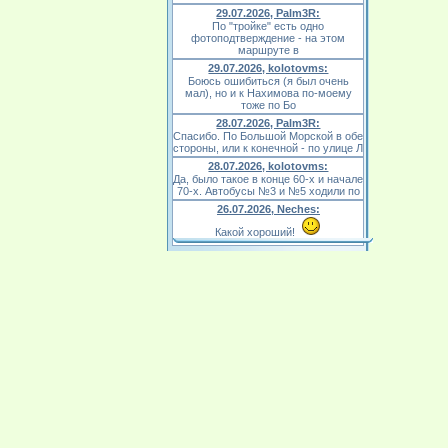
29.07.2026, Palm3R:
По "тройке" есть одно
фотоподтверждение - на этом
маршруте в
29.07.2026, kolotovms:
Боюсь ошибиться (я был очень
мал), но и к Нахимова по-моему
тоже по Бо
28.07.2026, Palm3R:
Спасибо. По Большой Морской в обе
стороны, или к конечной - по улице Л
28.07.2026, kolotovms:
Да, было такое в конце 60-х и начале
70-х. Автобусы №3 и №5 ходили по
26.07.2026, Neches:
Какой хороший!