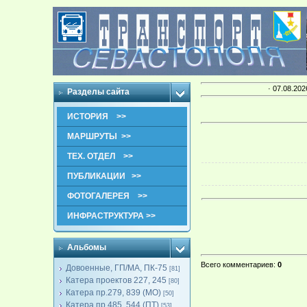
· 07.08.202
Разделы сайта
ИСТОРИЯ >>
МАРШРУТЫ >>
ТЕХ. ОТДЕЛ >>
ПУБЛИКАЦИИ >>
ФОТОГАЛЕРЕЯ >>
ИНФРАСТРУКТУРА >>
Альбомы
Всего комментариев
:
0
Довоенные, ГП/МА, ПК-75
[81]
Катера проектов 227, 245
[80]
Катера пр.279, 839 (МО)
[50]
Катера пр.485, 544 (ПТ)
[53]