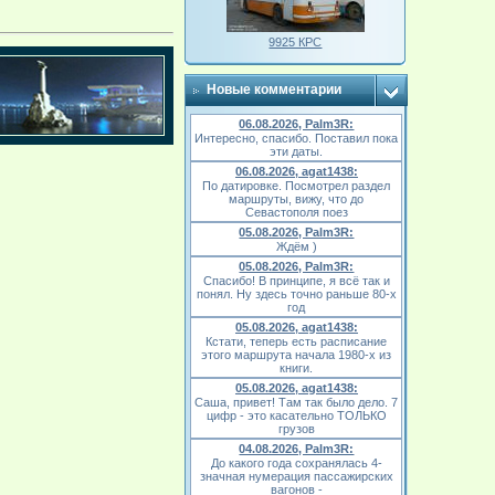
9925 КРС
Новые комментарии
06.08.2026, Palm3R:
Интересно, спасибо. Поставил пока
эти даты.
06.08.2026, agat1438:
По датировке. Посмотрел раздел
маршруты, вижу, что до
Севастополя поез
05.08.2026, Palm3R:
Ждём )
05.08.2026, Palm3R:
Спасибо! В принципе, я всё так и
понял. Ну здесь точно раньше 80-х
год
05.08.2026, agat1438:
Кстати, теперь есть расписание
этого маршрута начала 1980-х из
книги.
05.08.2026, agat1438:
Саша, привет! Там так было дело. 7
цифр - это касательно ТОЛЬКО
грузов
04.08.2026, Palm3R:
До какого года сохранялась 4-
значная нумерация пассажирских
вагонов -