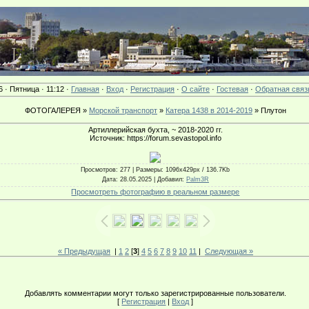
6 · Пятница · 11:12 ·
Главная
·
Вход
·
Регистрация
·
О сайте
·
Гостевая
·
Обратная связ
ФОТОГАЛЕРЕЯ »
Морской транспорт
»
Катера 1438 в 2014-2019
» Плутон
Артиллерийская бухта, ~ 2018-2020 гг.
Источник: https://forum.sevastopol.info
Просмотров
: 277 |
Размеры
: 1096x429px / 136.7Kb
Дата
: 28.05.2025 |
Добавил
:
Palm3R
Просмотреть фотографию в реальном размере
« Предыдущая
|
1
2
[
3
]
4
5
6
7
8
9
10
11
|
Следующая »
Добавлять комментарии могут только зарегистрированные пользователи.
[
Регистрация
|
Вход
]