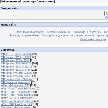
[
Общественный транспорт Севастополя
]
Вход на сайт
В
Ст
Меню сайта
Расписания движения
Схемы маршрутов
Транспорт с ГЛОНАСС
Ул
Маршруты трамвайные
Маршруты ж/д и авиа
Архив расписаний
Архив та
Спец. автотранспорт
Categories
MB T1, T2, Vario, аналоги
[98]
MB Sprinter 3**D до 2013
[69]
MB Sprinter 3**D с 2014
[91]
MB Sprinter 308/11/16CDI
[109]
MB Sprinter 313CDI до '13
[78]
MB Sprinter 313CDI с '14
[115]
MB Sprint./Луидор-223203
[80]
MB Sprint./Луидор-2232**
[89]
MB Sprinter сбор.РФ проч.
[78]
MB Sprinter прочие мод.
[92]
м/авт. Volkswagen LT35
[114]
м/авт. Ford Transit Hi-Cube
[102]
м/авт. Ford Tr. сборка РФ
[81]
м/авт. Ford Transit прочие
[86]
м/авт. ГАЗ A6*R/Next/City
[104]
м/авт. ГАЗ (шасси) прочие
[76]
м/авт. РАФ,Asia Topic,Fiat
[111]
Микроавтобусы прочие
[120]