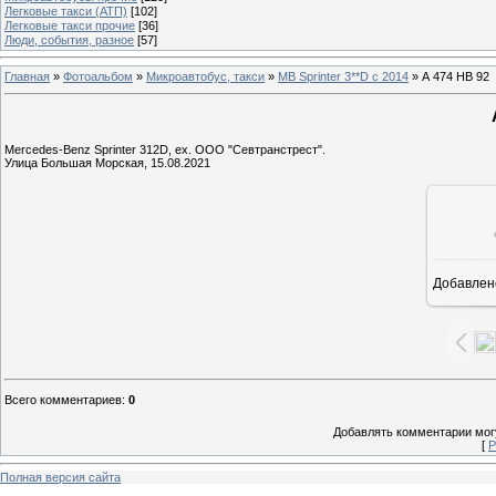
Легковые такси (АТП)
[102]
Легковые такси прочие
[36]
Люди, события, разное
[57]
Главная
»
Фотоальбом
»
Микроавтобус, такси
»
MB Sprinter 3**D с 2014
» А 474 НВ 92
Mercedes-Benz Sprinter 312D, ex. ООО "Севтранстрест".
Улица Большая Морская, 15.08.2021
Добавлен
1
Всего комментариев
:
0
Добавлять комментарии могу
[
Р
Полная версия сайта