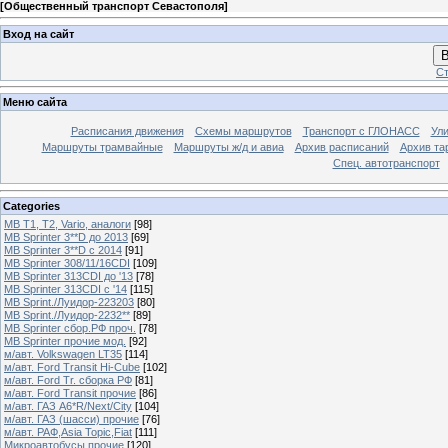
[
Общественный транспорт Севастополя
]
Вход на сайт
В
Ст
Меню сайта
Расписания движения
Схемы маршрутов
Транспорт с ГЛОНАСС
Ул
Маршруты трамвайные
Маршруты ж/д и авиа
Архив расписаний
Архив та
Спец. автотранспорт
Categories
MB T1, T2, Vario, аналоги
[98]
MB Sprinter 3**D до 2013
[69]
MB Sprinter 3**D с 2014
[91]
MB Sprinter 308/11/16CDI
[109]
MB Sprinter 313CDI до '13
[78]
MB Sprinter 313CDI с '14
[115]
MB Sprint./Луидор-223203
[80]
MB Sprint./Луидор-2232**
[89]
MB Sprinter сбор.РФ проч.
[78]
MB Sprinter прочие мод.
[92]
м/авт. Volkswagen LT35
[114]
м/авт. Ford Transit Hi-Cube
[102]
м/авт. Ford Tr. сборка РФ
[81]
м/авт. Ford Transit прочие
[86]
м/авт. ГАЗ A6*R/Next/City
[104]
м/авт. ГАЗ (шасси) прочие
[76]
м/авт. РАФ,Asia Topic,Fiat
[111]
Микроавтобусы прочие
[120]