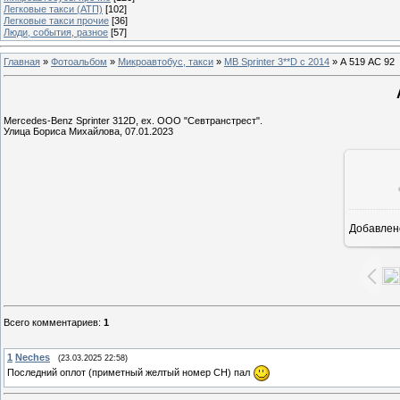
Легковые такси (АТП)
[102]
Легковые такси прочие
[36]
Люди, события, разное
[57]
Главная
»
Фотоальбом
»
Микроавтобус, такси
»
MB Sprinter 3**D с 2014
» А 519 АС 92
Mercedes-Benz Sprinter 312D, ех. ООО "Севтранстрест".
Улица Бориса Михайлова, 07.01.2023
Добавлен
1
Всего комментариев
:
1
1
Neches
(23.03.2025 22:58)
Последний оплот (приметный желтый номер СН) пал