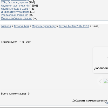
СПК, буксиры, прочие
[108]
Круизно-пасс. суда ЧМП
[101]
Круизные суда с 1992 г.
[83]
Инфраструктура порта
[91]
Расписания движения
[45]
Схемы, таблички, разное
[57]
Главная
»
Фотоальбом
»
Морской транспорт
»
Катера 1438 в 2007-2013
» Зюйд
Южная бухта, 31.05.2011
Добавлен
1
Всего комментариев
:
0
Добавлять комментарии могу
[
Р