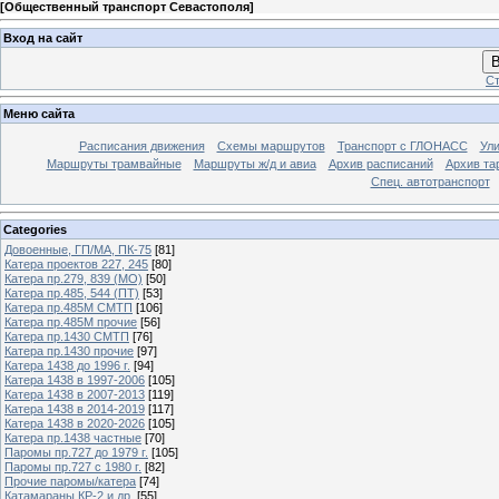
[
Общественный транспорт Севастополя
]
Вход на сайт
В
Ст
Меню сайта
Расписания движения
Схемы маршрутов
Транспорт с ГЛОНАСС
Ул
Маршруты трамвайные
Маршруты ж/д и авиа
Архив расписаний
Архив та
Спец. автотранспорт
Categories
Довоенные, ГП/МА, ПК-75
[81]
Катера проектов 227, 245
[80]
Катера пр.279, 839 (МО)
[50]
Катера пр.485, 544 (ПТ)
[53]
Катера пр.485М СМТП
[106]
Катера пр.485М прочие
[56]
Катера пр.1430 СМТП
[76]
Катера пр.1430 прочие
[97]
Катера 1438 до 1996 г.
[94]
Катера 1438 в 1997-2006
[105]
Катера 1438 в 2007-2013
[119]
Катера 1438 в 2014-2019
[117]
Катера 1438 в 2020-2026
[105]
Катера пр.1438 частные
[70]
Паромы пр.727 до 1979 г.
[105]
Паромы пр.727 с 1980 г.
[82]
Прочие паромы/катера
[74]
Катамараны КР-2 и др.
[55]