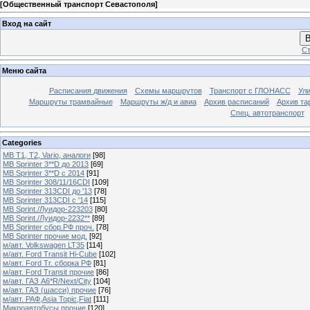
[
Общественный транспорт Севастополя
]
Вход на сайт
В
Ст
Меню сайта
Расписания движения
Схемы маршрутов
Транспорт с ГЛОНАСС
Ул
Маршруты трамвайные
Маршруты ж/д и авиа
Архив расписаний
Архив та
Спец. автотранспорт
Categories
MB T1, T2, Vario, аналоги
[98]
MB Sprinter 3**D до 2013
[69]
MB Sprinter 3**D с 2014
[91]
MB Sprinter 308/11/16CDI
[109]
MB Sprinter 313CDI до '13
[78]
MB Sprinter 313CDI с '14
[115]
MB Sprint./Луидор-223203
[80]
MB Sprint./Луидор-2232**
[89]
MB Sprinter сбор.РФ проч.
[78]
MB Sprinter прочие мод.
[92]
м/авт. Volkswagen LT35
[114]
м/авт. Ford Transit Hi-Cube
[102]
м/авт. Ford Tr. сборка РФ
[81]
м/авт. Ford Transit прочие
[86]
м/авт. ГАЗ A6*R/Next/City
[104]
м/авт. ГАЗ (шасси) прочие
[76]
м/авт. РАФ,Asia Topic,Fiat
[111]
Микроавтобусы прочие
[120]