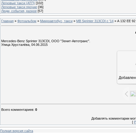
Легковые такси (АТП)
[102]
Легковые такси прочие
[36]
Люди, события, разное
[57]
Главная
»
Фотоальбом
»
Микроавтобус, такси
»
MB Sprinter 313CDI с '14
» А 132 ЕЕ 92
Mercedes-Benz Sprinter 313CDI, ООО "Зенит-Автотранс".
Улица Хрусталёва, 04.06.2015
Добавлен
1
Всего комментариев
:
0
Добавлять комментарии могу
[
Р
Полная версия сайта