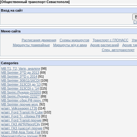
[
Общественный транспорт Севастополя
]
Вход на сайт
В
Ст
Меню сайта
Расписания движения
Схемы маршрутов
Транспорт с ГЛОНАСС
Ул
Маршруты трамвайные
Маршруты ж/д и авиа
Архив расписаний
Архив та
Спец. автотранспорт
Categories
MB T1, T2, Vario, аналоги
[98]
MB Sprinter 3**D до 2013
[69]
MB Sprinter 3**D с 2014
[91]
MB Sprinter 308/11/16CDI
[109]
MB Sprinter 313CDI до '13
[78]
MB Sprinter 313CDI с '14
[115]
MB Sprint./Луидор-223203
[80]
MB Sprint./Луидор-2232**
[89]
MB Sprinter сбор.РФ проч.
[78]
MB Sprinter прочие мод.
[92]
м/авт. Volkswagen LT35
[114]
м/авт. Ford Transit Hi-Cube
[102]
м/авт. Ford Tr. сборка РФ
[81]
м/авт. Ford Transit прочие
[86]
м/авт. ГАЗ A6*R/Next/City
[104]
м/авт. ГАЗ (шасси) прочие
[76]
м/авт. РАФ,Asia Topic,Fiat
[111]
Микроавтобусы прочие
[120]