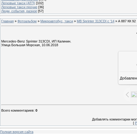
Легковые такси (АТП)
[102]
Легковые такси прочие
[36]
Люди, события, разное
[57]
Главная
»
Фотоальбом
»
Микроавтобус, такси
»
MB Sprinter 313CDI с '14
» А 887 КК 92
Mercedes-Benz Sprinter 313CDI, ИП Калинин.
Улица Большая Морская, 10.06.2018
Добавлен
1
Всего комментариев
:
0
Добавлять комментарии могу
[
Р
Полная версия сайта