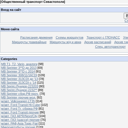
[
Общественный транспорт Севастополя
]
Вход на сайт
В
Ст
Меню сайта
Расписания движения
Схемы маршрутов
Транспорт с ГЛОНАСС
Ул
Маршруты трамвайные
Маршруты ж/д и авиа
Архив расписаний
Архив та
Спец. автотранспорт
Categories
MB T1, T2, Vario, аналоги
[98]
MB Sprinter 3**D до 2013
[69]
MB Sprinter 3**D с 2014
[91]
MB Sprinter 308/11/16CDI
[109]
MB Sprinter 313CDI до '13
[78]
MB Sprinter 313CDI с '14
[115]
MB Sprint./Луидор-223203
[80]
MB Sprint./Луидор-2232**
[89]
MB Sprinter сбор.РФ проч.
[78]
MB Sprinter прочие мод.
[92]
м/авт. Volkswagen LT35
[114]
м/авт. Ford Transit Hi-Cube
[102]
м/авт. Ford Tr. сборка РФ
[81]
м/авт. Ford Transit прочие
[86]
м/авт. ГАЗ A6*R/Next/City
[104]
м/авт. ГАЗ (шасси) прочие
[76]
м/авт. РАФ,Asia Topic,Fiat
[111]
Микроавтобусы прочие
[120]