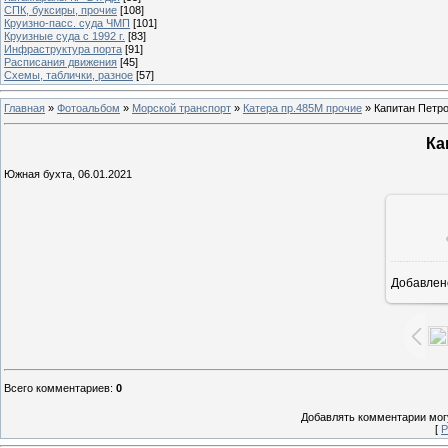
СПК, буксиры, прочие
[108]
Круизно-пасс. суда ЧМП
[101]
Круизные суда с 1992 г.
[83]
Инфраструктура порта
[91]
Расписания движения
[45]
Схемы, таблички, разное
[57]
Главная
»
Фотоальбом
»
Морской транспорт
»
Катера пр.485М прочие
» Капитан Петр
Ка
Южная бухта, 06.01.2021
Добавлен
16
Всего комментариев
:
0
Добавлять комментарии могу
[
Р