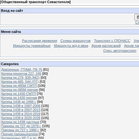
[
Общественный транспорт Севастополя
]
Вход на сайт
В
Ст
Меню сайта
Расписания движения
Схемы маршрутов
Транспорт с ГЛОНАСС
Ул
Маршруты трамвайные
Маршруты ж/д и авиа
Архив расписаний
Архив та
Спец. автотранспорт
Categories
Довоенные, ГП/МА, ПК-75
[81]
Катера проектов 227, 245
[80]
Катера пр.279, 839 (МО)
[50]
Катера пр.485, 544 (ПТ)
[53]
Катера пр.485М СМТП
[106]
Катера пр.485М прочие
[56]
Катера пр.1430 СМТП
[76]
Катера пр.1430 прочие
[97]
Катера 1438 до 1996 г.
[94]
Катера 1438 в 1997-2006
[105]
Катера 1438 в 2007-2013
[119]
Катера 1438 в 2014-2019
[117]
Катера 1438 в 2020-2026
[105]
Катера пр.1438 частные
[70]
Паромы пр.727 до 1979 г.
[105]
Паромы пр.727 с 1980 г.
[82]
Прочие паромы/катера
[74]
Катамараны КР-2 и др.
[55]