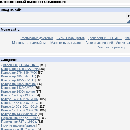
[
Общественный транспорт Севастополя
]
Вход на сайт
В
Ст
Меню сайта
Расписания движения
Схемы маршрутов
Транспорт с ГЛОНАСС
Ул
Маршруты трамвайные
Маршруты ж/д и авиа
Архив расписаний
Архив та
Спец. автотранспорт
Categories
Довоенные, ГП/МА, ПК-75
[81]
Катера проектов 227, 245
[80]
Катера пр.279, 839 (МО)
[50]
Катера пр.485, 544 (ПТ)
[53]
Катера пр.485М СМТП
[106]
Катера пр.485М прочие
[56]
Катера пр.1430 СМТП
[76]
Катера пр.1430 прочие
[97]
Катера 1438 до 1996 г.
[94]
Катера 1438 в 1997-2006
[105]
Катера 1438 в 2007-2013
[119]
Катера 1438 в 2014-2019
[117]
Катера 1438 в 2020-2026
[105]
Катера пр.1438 частные
[70]
Паромы пр.727 до 1979 г.
[105]
Паромы пр.727 с 1980 г.
[82]
Прочие паромы/катера
[74]
Катамараны КР-2 и др.
[55]