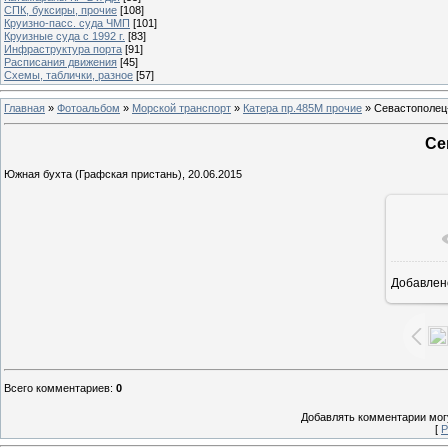
СПК, буксиры, прочие
[108]
Круизно-пасс. суда ЧМП
[101]
Круизные суда с 1992 г.
[83]
Инфраструктура порта
[91]
Расписания движения
[45]
Схемы, таблички, разное
[57]
Главная
»
Фотоальбом
»
Морской транспорт
»
Катера пр.485М прочие
» Севастополец
Се
Южная бухта (Графская пристань), 20.06.2015
Добавлен
16
Всего комментариев
:
0
Добавлять комментарии могу
[
Р