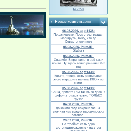
№2250
Новые комментарии
06.08.2026, agat1438:
По датировке. Посмотрел раздел
маршруты, вижу, что до
Севастополя поез
05.08.2026, Palm3R:
Ждём )
05.08.2026, Palm3R:
Спасибо! В принципе, я всё так и
понял. Ну здесь точно раньше 80-х
год
05.08.2026, agat1438:
Кстати, теперь есть расписание
этого маршрута начала 1980-х из
книги.
05.08.2026, agat1438:
Саша, привет! Там так было дело. 7
цифр - это касательно ТОЛЬКО
грузов
04.08.2026, Palm3R:
До какого года сохранялась 4-
значная нумерация пассажирских
вагонов -
29.07.2026, Palm3R:
По "тройке" есть одно
фотоподтверждение - на этом