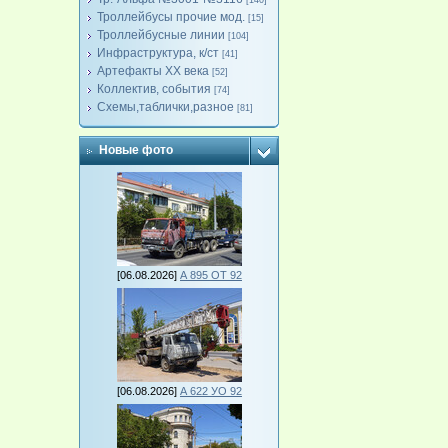
[140]
Троллейбусы прочие мод.
[15]
Троллейбусные линии
[104]
Инфраструктура, к/ст
[41]
Артефакты ХХ века
[52]
Коллектив, события
[74]
Схемы,таблички,разное
[81]
Новые фото
[06.08.2026]
А 895 ОТ 92
[06.08.2026]
А 622 УО 92