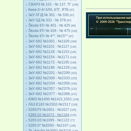
СВАРЗ № 101 - № 137, ТГ
[108]
Киев-2/-4/-5ЛА, КТГ, ЯТБ
[67]
ЗиУ-5Г/Д № 301 - № 330
[87]
ЗиУ-5Д № 331 - № 379
[87]
Škoda 9Tr № 401 - № 425
[99]
Škoda 9Tr № 426 - № 475
[104]
Škoda 9Tr № 4**, №15**
[87]
ЗиУ-682 №1001 - №1100
[169]
ЗиУ-682 №1101 - №1127
[144]
ЗиУ-682 №1128 - №1153
[145]
ЗиУ-682 №1154 - №1171
[142]
ЗиУ-682 №1172 - №1195
[149]
ЗиУ-682 №1196 - №1228
[136]
ЗиУ-682 №2201 - №2299
[162]
ЗиУ-682 №2300 - №2333
[155]
ЗиУ-682 №2334 - №2356
[160]
ЗиУ-682 №2357 - №2376
[132]
ЗиУ-682 №2377 - №2396
[147]
ЮМЗ №1400-№1421,1501
[156]
ЛАЗ Е183 №1502-№1517
[159]
5265/75 №1601 - №1627
[165]
5265.02 №1072 - №1164
[125]
5265.03 №1095 - №1122
[77]
5265.0* №2050 - №2107
[146]
Тр.-Альфа №3001-№3116