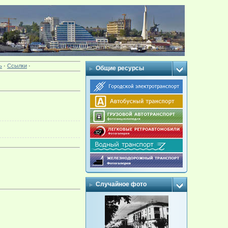
ь
·
Ссылки
·
Общие ресурсы
Случайное фото