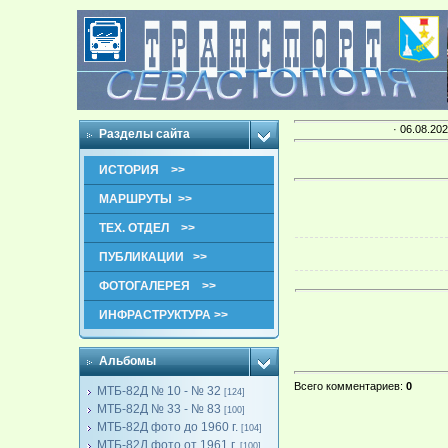
· 06.08.202
Разделы сайта
ИСТОРИЯ >>
МАРШРУТЫ >>
ТЕХ. ОТДЕЛ >>
ПУБЛИКАЦИИ >>
ФОТОГАЛЕРЕЯ >>
ИНФРАСТРУКТУРА >>
Альбомы
Всего комментариев
:
0
МТБ-82Д № 10 - № 32
[124]
МТБ-82Д № 33 - № 83
[100]
МТБ-82Д фото до 1960 г.
[104]
МТБ-82Д фото от 1961 г.
[100]