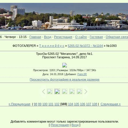
6 · Четверг · 13:15 ·
Главная
·
Вход
·
Регистрация
·
О сайте
·
Гостевая
·
Обратная связ
ФОТОГАЛЕРЕЯ »
Т р о л л е й б у с
»
5265.02 №1072 - №1164
» №1093
ТролЗа-5265.02 "Мегаполис", депо №1.
Проспект Гагарина, 14.09.2017
Просмотров
: 1163 |
Размеры
: 1024x768px / 347.5Kb
Дата
: 24.01.2018 |
Добавил
:
Palm3R
Просмотреть фотографию в реальном размере
« Предыдущая
|
98
99
100
101
102
[
103
]
104
105
106
107
108
|
Следующая »
Добавлять комментарии могут только зарегистрированные пользователи.
[
Регистрация
|
Вход
]