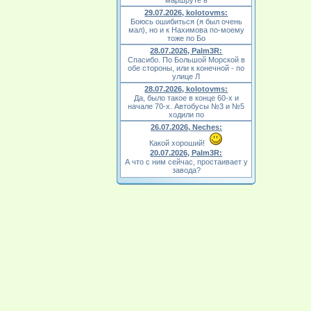
маршруте в
29.07.2026, kolotovms:
Боюсь ошибиться (я был очень
мал), но и к Нахимова по-моему
тоже по Бо
28.07.2026, Palm3R:
Спасибо. По Большой Морской в
обе стороны, или к конечной - по
улице Л
28.07.2026, kolotovms:
Да, было такое в конце 60-х и
начале 70-х. Автобусы №3 и №5
ходили по
26.07.2026, Neches:
Какой хороший!
20.07.2026, Palm3R:
А что с ним сейчас, простаивает у
завода?