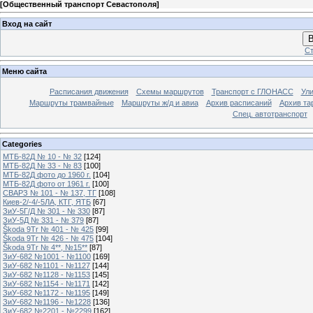
[
Общественный транспорт Севастополя
]
Вход на сайт
В
Ст
Меню сайта
Расписания движения
Схемы маршрутов
Транспорт с ГЛОНАСС
Ул
Маршруты трамвайные
Маршруты ж/д и авиа
Архив расписаний
Архив та
Спец. автотранспорт
Categories
МТБ-82Д № 10 - № 32
[124]
МТБ-82Д № 33 - № 83
[100]
МТБ-82Д фото до 1960 г.
[104]
МТБ-82Д фото от 1961 г.
[100]
СВАРЗ № 101 - № 137, ТГ
[108]
Киев-2/-4/-5ЛА, КТГ, ЯТБ
[67]
ЗиУ-5Г/Д № 301 - № 330
[87]
ЗиУ-5Д № 331 - № 379
[87]
Škoda 9Tr № 401 - № 425
[99]
Škoda 9Tr № 426 - № 475
[104]
Škoda 9Tr № 4**, №15**
[87]
ЗиУ-682 №1001 - №1100
[169]
ЗиУ-682 №1101 - №1127
[144]
ЗиУ-682 №1128 - №1153
[145]
ЗиУ-682 №1154 - №1171
[142]
ЗиУ-682 №1172 - №1195
[149]
ЗиУ-682 №1196 - №1228
[136]
ЗиУ-682 №2201 - №2299
[162]