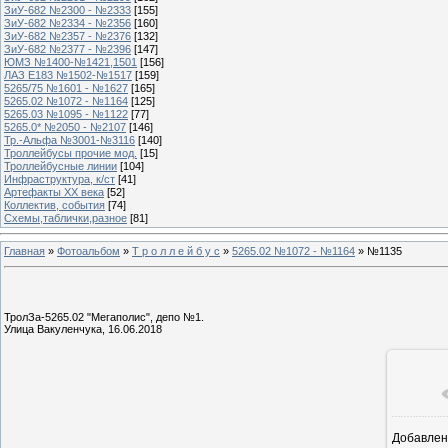
ЗиУ-682 №2300 - №2333
[155]
ЗиУ-682 №2334 - №2356
[160]
ЗиУ-682 №2357 - №2376
[132]
ЗиУ-682 №2377 - №2396
[147]
ЮМЗ №1400-№1421,1501
[156]
ЛАЗ Е183 №1502-№1517
[159]
5265/75 №1601 - №1627
[165]
5265.02 №1072 - №1164
[125]
5265.03 №1095 - №1122
[77]
5265.0* №2050 - №2107
[146]
Тр.-Альфа №3001-№3116
[140]
Троллейбусы прочие мод.
[15]
Троллейбусные линии
[104]
Инфраструктура, к/ст
[41]
Артефакты ХХ века
[52]
Коллектив, события
[74]
Схемы,таблички,разное
[81]
Главная
»
Фотоальбом
»
Т р о л л е й б у с
»
5265.02 №1072 - №1164
» №1135
ТролЗа-5265.02 "Мегаполис", депо №1.
Улица Вакуленчука, 16.06.2018
Добавлен
1