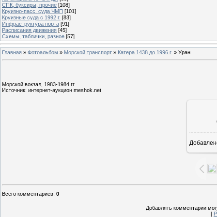
СПК, буксиры, прочие
[108]
Круизно-пасс. суда ЧМП
[101]
Круизные суда с 1992 г.
[83]
Инфраструктура порта
[91]
Расписания движения
[45]
Схемы, таблички, разное
[57]
Главная
»
Фотоальбом
»
Морской транспорт
»
Катера 1438 до 1996 г.
» Уран
Морской вокзал, 1983-1984 гг.
Источник: интернет-аукцион meshok.net
Добавлен
Всего комментариев
:
0
Добавлять комментарии могу
[
Р