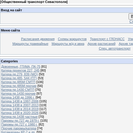
[
Общественный транспорт Севастополя
]
Вход на сайт
В
Ст
Меню сайта
Расписания движения
Схемы маршрутов
Транспорт с ГЛОНАСС
Ул
Маршруты трамвайные
Маршруты ж/д и авиа
Архив расписаний
Архив та
Спец. автотранспорт
Categories
Довоенные, ГП/МА, ПК-75
[81]
Катера проектов 227, 245
[80]
Катера пр.279, 839 (МО)
[50]
Катера пр.485, 544 (ПТ)
[53]
Катера пр.485М СМТП
[106]
Катера пр.485М прочие
[56]
Катера пр.1430 СМТП
[76]
Катера пр.1430 прочие
[97]
Катера 1438 до 1996 г.
[94]
Катера 1438 в 1997-2006
[105]
Катера 1438 в 2007-2013
[119]
Катера 1438 в 2014-2019
[117]
Катера 1438 в 2020-2026
[105]
Катера пр.1438 частные
[70]
Паромы пр.727 до 1979 г.
[105]
Паромы пр.727 с 1980 г.
[82]
Прочие паромы/катера
[74]
Катамараны КР-2 и др.
[55]