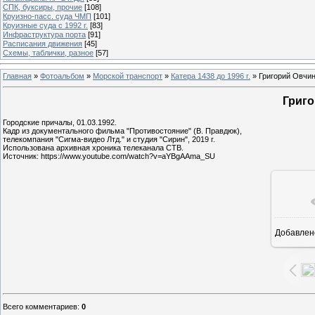
СПК, буксиры, прочие
[108]
Круизно-пасс. суда ЧМП
[101]
Круизные суда с 1992 г.
[83]
Инфраструктура порта
[91]
Расписания движения
[45]
Схемы, таблички, разное
[57]
Главная
»
Фотоальбом
»
Морской транспорт
»
Катера 1438 до 1996 г.
» Григорий Овчи
Григ
Городские причалы, 01.03.1992.
Кадр из документального фильма "Противостояние" (В. Правдюк),
телекомпания "Сигма-видео Лтд." и студия "Сирин", 2019 г.
Использована архивная хроника телеканала СТВ.
Источник: https://www.youtube.com/watch?v=aYBgAAma_SU
Добавлен
1
Всего комментариев
:
0