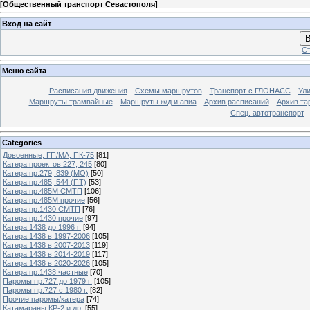
[
Общественный транспорт Севастополя
]
Вход на сайт
В
Ст
Меню сайта
Расписания движения
Схемы маршрутов
Транспорт с ГЛОНАСС
Ул
Маршруты трамвайные
Маршруты ж/д и авиа
Архив расписаний
Архив та
Спец. автотранспорт
Categories
Довоенные, ГП/МА, ПК-75
[81]
Катера проектов 227, 245
[80]
Катера пр.279, 839 (МО)
[50]
Катера пр.485, 544 (ПТ)
[53]
Катера пр.485М СМТП
[106]
Катера пр.485М прочие
[56]
Катера пр.1430 СМТП
[76]
Катера пр.1430 прочие
[97]
Катера 1438 до 1996 г.
[94]
Катера 1438 в 1997-2006
[105]
Катера 1438 в 2007-2013
[119]
Катера 1438 в 2014-2019
[117]
Катера 1438 в 2020-2026
[105]
Катера пр.1438 частные
[70]
Паромы пр.727 до 1979 г.
[105]
Паромы пр.727 с 1980 г.
[82]
Прочие паромы/катера
[74]
Катамараны КР-2 и др.
[55]