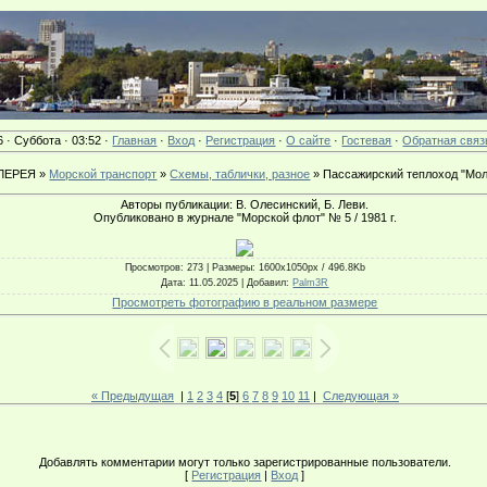
6 · Суббота · 03:52 ·
Главная
·
Вход
·
Регистрация
·
О сайте
·
Гостевая
·
Обратная связ
ЛЕРЕЯ »
Морской транспорт
»
Схемы, таблички, разное
» Пассажирский теплоход "Мо
Авторы публикации: В. Олесинский, Б. Леви.
Опубликовано в журнале "Морской флот" № 5 / 1981 г.
Просмотров
: 273 |
Размеры
: 1600x1050px / 496.8Kb
Дата
: 11.05.2025 |
Добавил
:
Palm3R
Просмотреть фотографию в реальном размере
« Предыдущая
|
1
2
3
4
[
5
]
6
7
8
9
10
11
|
Следующая »
Добавлять комментарии могут только зарегистрированные пользователи.
[
Регистрация
|
Вход
]