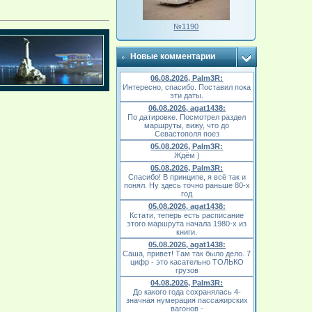
№1190
Новые комментарии
06.08.2026, Palm3R:
Интересно, спасибо. Поставил пока
эти даты.
06.08.2026, agat1438:
По датировке. Посмотрел раздел
маршруты, вижу, что до
Севастополя поез
05.08.2026, Palm3R:
Ждём )
05.08.2026, Palm3R:
Спасибо! В принципе, я всё так и
понял. Ну здесь точно раньше 80-х
год
05.08.2026, agat1438:
Кстати, теперь есть расписание
этого маршрута начала 1980-х из
книги.
05.08.2026, agat1438:
Саша, привет! Там так было дело. 7
цифр - это касательно ТОЛЬКО
грузов
04.08.2026, Palm3R:
До какого года сохранялась 4-
значная нумерация пассажирских
вагонов -