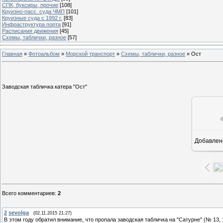
СПК, буксиры, прочие
[108]
Круизно-пасс. суда ЧМП
[101]
Круизные суда с 1992 г.
[83]
Инфраструктура порта
[91]
Расписания движения
[45]
Схемы, таблички, разное
[57]
Главная
»
Фотоальбом
»
Морской транспорт
»
Схемы, таблички, разное
» Ост
Заводская табличка катера "Ост"
Добавлен
1
Всего комментариев
:
2
2
sevolga
(02.11.2015 21:27)
В этом году обратил внимание, что пропала заводская табличка на "Сатурне" (№ 13,