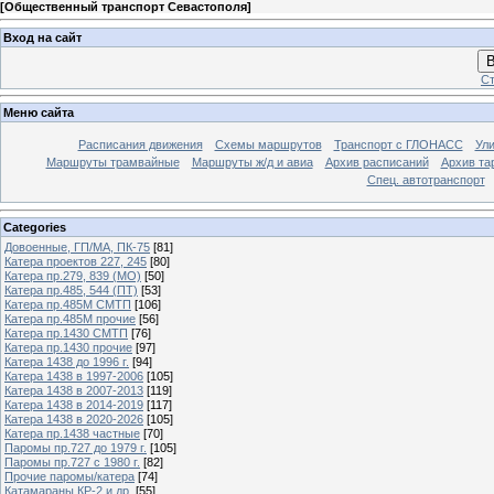
[
Общественный транспорт Севастополя
]
Вход на сайт
В
Ст
Меню сайта
Расписания движения
Схемы маршрутов
Транспорт с ГЛОНАСС
Ул
Маршруты трамвайные
Маршруты ж/д и авиа
Архив расписаний
Архив та
Спец. автотранспорт
Categories
Довоенные, ГП/МА, ПК-75
[81]
Катера проектов 227, 245
[80]
Катера пр.279, 839 (МО)
[50]
Катера пр.485, 544 (ПТ)
[53]
Катера пр.485М СМТП
[106]
Катера пр.485М прочие
[56]
Катера пр.1430 СМТП
[76]
Катера пр.1430 прочие
[97]
Катера 1438 до 1996 г.
[94]
Катера 1438 в 1997-2006
[105]
Катера 1438 в 2007-2013
[119]
Катера 1438 в 2014-2019
[117]
Катера 1438 в 2020-2026
[105]
Катера пр.1438 частные
[70]
Паромы пр.727 до 1979 г.
[105]
Паромы пр.727 с 1980 г.
[82]
Прочие паромы/катера
[74]
Катамараны КР-2 и др.
[55]