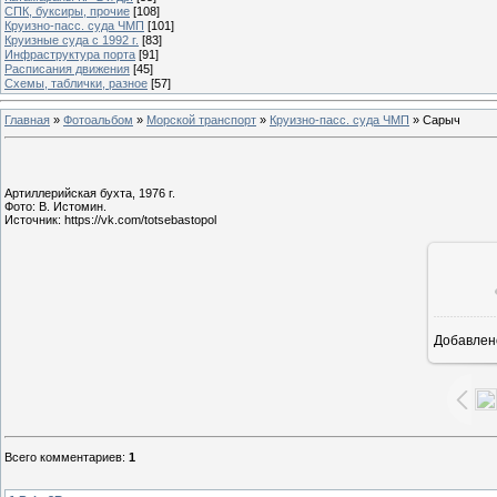
СПК, буксиры, прочие
[108]
Круизно-пасс. суда ЧМП
[101]
Круизные суда с 1992 г.
[83]
Инфраструктура порта
[91]
Расписания движения
[45]
Схемы, таблички, разное
[57]
Главная
»
Фотоальбом
»
Морской транспорт
»
Круизно-пасс. суда ЧМП
» Сарыч
Артиллерийская бухта, 1976 г.
Фото: В. Истомин.
Источник: https://vk.com/totsebastopol
Добавлен
12
Всего комментариев
:
1