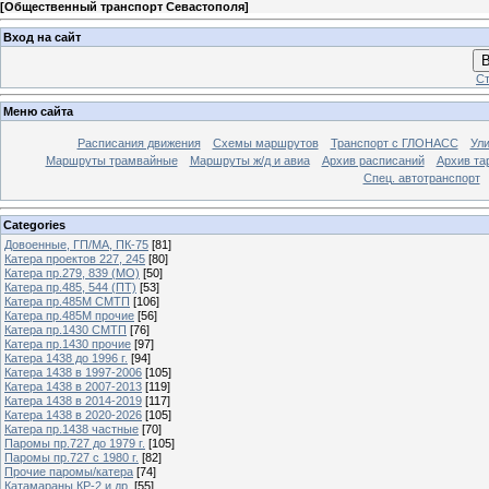
[
Общественный транспорт Севастополя
]
Вход на сайт
В
Ст
Меню сайта
Расписания движения
Схемы маршрутов
Транспорт с ГЛОНАСС
Ул
Маршруты трамвайные
Маршруты ж/д и авиа
Архив расписаний
Архив та
Спец. автотранспорт
Categories
Довоенные, ГП/МА, ПК-75
[81]
Катера проектов 227, 245
[80]
Катера пр.279, 839 (МО)
[50]
Катера пр.485, 544 (ПТ)
[53]
Катера пр.485М СМТП
[106]
Катера пр.485М прочие
[56]
Катера пр.1430 СМТП
[76]
Катера пр.1430 прочие
[97]
Катера 1438 до 1996 г.
[94]
Катера 1438 в 1997-2006
[105]
Катера 1438 в 2007-2013
[119]
Катера 1438 в 2014-2019
[117]
Катера 1438 в 2020-2026
[105]
Катера пр.1438 частные
[70]
Паромы пр.727 до 1979 г.
[105]
Паромы пр.727 с 1980 г.
[82]
Прочие паромы/катера
[74]
Катамараны КР-2 и др.
[55]