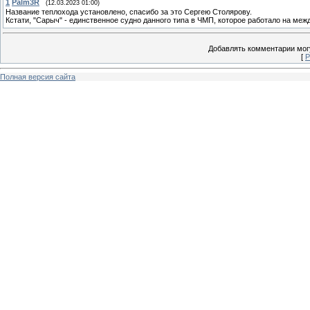
1
Palm3R
(12.03.2023 01:00)
Название теплохода установлено, спасибо за это Сергею Столярову.
Кстати, "Сарыч" - единственное судно данного типа в ЧМП, которое работало на меж
Добавлять комментарии могу
[
Р
Полная версия сайта