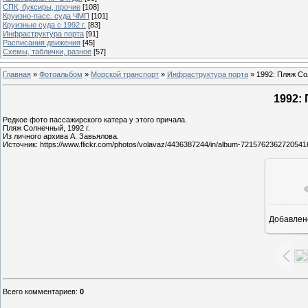
СПК, буксиры, прочие
[108]
Круизно-пасс. суда ЧМП
[101]
Круизные суда с 1992 г.
[83]
Инфраструктура порта
[91]
Расписания движения
[45]
Схемы, таблички, разное
[57]
Главная
»
Фотоальбом
»
Морской транспорт
»
Инфраструктура порта
» 1992: Пляж С
1992:
Редкое фото пассажирского катера у этого причала.
Пляж Солнечный, 1992 г.
Из личного архива А. Завьялова.
Источник: https://www.flickr.com/photos/volavaz/4436387244/in/album-7215762362720541
Добавлен
10
Всего комментариев
:
0