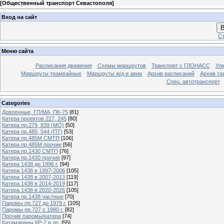
[
Общественный транспорт Севастополя
]
Вход на сайт
В
Ст
Меню сайта
Расписания движения
Схемы маршрутов
Транспорт с ГЛОНАСС
Ул
Маршруты трамвайные
Маршруты ж/д и авиа
Архив расписаний
Архив та
Спец. автотранспорт
Categories
Довоенные, ГП/МА, ПК-75
[81]
Катера проектов 227, 245
[80]
Катера пр.279, 839 (МО)
[50]
Катера пр.485, 544 (ПТ)
[53]
Катера пр.485М СМТП
[106]
Катера пр.485М прочие
[56]
Катера пр.1430 СМТП
[76]
Катера пр.1430 прочие
[97]
Катера 1438 до 1996 г.
[94]
Катера 1438 в 1997-2006
[105]
Катера 1438 в 2007-2013
[119]
Катера 1438 в 2014-2019
[117]
Катера 1438 в 2020-2026
[105]
Катера пр.1438 частные
[70]
Паромы пр.727 до 1979 г.
[105]
Паромы пр.727 с 1980 г.
[82]
Прочие паромы/катера
[74]
Катамараны КР-2 и др.
[55]